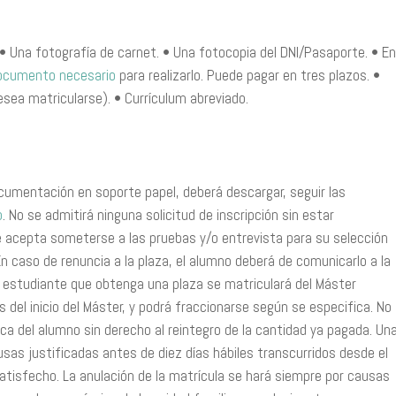
• Una fotografía de carnet. • Una fotocopia del DNI/Pasaporte. • En
ocumento necesario
para realizarlo. Puede pagar en tres plazos. •
sea matricularse). • Currículum abreviado.
ocumentación en soporte papel, deberá descargar, seguir las
o
. No se admitirá ninguna solicitud de inscripción sin estar
 acepta someterse a las pruebas y/o entrevista para su selección
 caso de renuncia a la plaza, el alumno deberá de comunicarlo a la
l estudiante que obtenga una plaza se matriculará del Máster
 del inicio del Máster, y podrá fraccionarse según se especifica. No
a del alumno sin derecho al reintegro de la cantidad ya pagada. Un
sas justificadas antes de diez días hábiles transcurridos desde el
 satisfecho. La anulación de la matrícula se hará siempre por causas