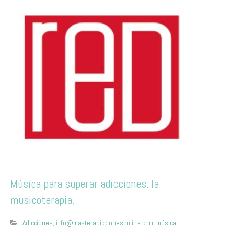
Música para superar adicciones: la
musicoterapia.
Adicciones
,
info@masteradiccionesonline.com
,
música
,