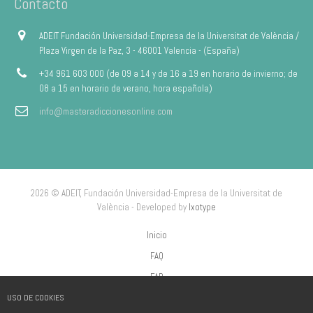
Contacto
ADEIT Fundación Universidad-Empresa de la Universitat de València /
Plaza Virgen de la Paz, 3 - 46001 Valencia - (España)
+34 961 603 000 (de 09 a 14 y de 16 a 19 en horario de invierno; de
08 a 15 en horario de verano, hora española)
info@masteradiccionesonline.com
2026 © ADEIT, Fundación Universidad-Empresa de la Universitat de
València - Developed by
Ixotype
Inicio
FAQ
FAP
USO DE COOKIES
Aviso Legal