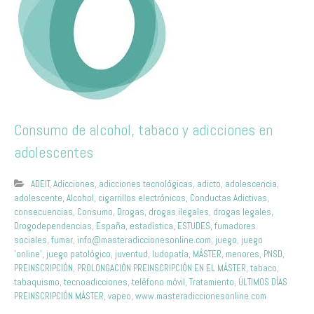
Consumo de alcohol, tabaco y adicciones en
adolescentes
ADEIT
,
Adicciones
,
adicciones tecnológicas
,
adicto
,
adolescencia
,
adolescente
,
Alcohol
,
cigarrillos electrónicos
,
Conductas Adictivas
,
consecuencias
,
Consumo
,
Drogas
,
drogas ilegales
,
drogas legales
,
Drogodependencias
,
España
,
estadística
,
ESTUDES
,
fumadores
sociales
,
fumar
,
info@masteradiccionesonline.com
,
juego
,
juego
'online'
,
juego patológico
,
juventud
,
ludopatía
,
MÁSTER
,
menores
,
PNSD
,
PREINSCRIPCIÓN
,
PROLONGACIÓN PREINSCRIPCIÓN EN EL MÁSTER
,
tabaco
,
tabaquismo
,
tecnoadicciones
,
teléfono móvil
,
Tratamiento
,
ÚLTIMOS DÍAS
PREINSCRIPCIÓN MÁSTER
,
vapeo
,
www.masteradiccionesonline.com