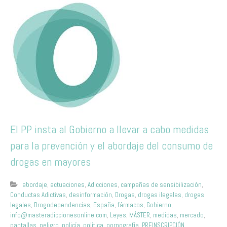
El PP insta al Gobierno a llevar a cabo medidas
para la prevención y el abordaje del consumo de
drogas en mayores
abordaje
,
actuaciones
,
Adicciones
,
campañas de sensibilización
,
Conductas Adictivas
,
desinformación
,
Drogas
,
drogas ilegales
,
drogas
legales
,
Drogodependencias
,
España
,
fármacos
,
Gobierno
,
info@masteradiccionesonline.com
,
Leyes
,
MÁSTER
,
medidas
,
mercado
,
pantallas
,
peligro
,
policía
,
política
,
pornografía
,
PREINSCRIPCIÓN
,