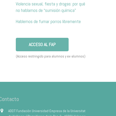
Violencia sexual, fiesta y drogas: por qué
no hablamos de “sumisión química”
Hablemos de fumar porros libremente
ACCESO AL FAP
(Acceso restringido para alumnos y ex-alumnos)
Contacto
ADEIT Fundación Universidad-Empresa de la Universitat