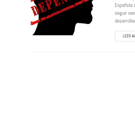
Española 
seguir sie
desarroll
LEER M