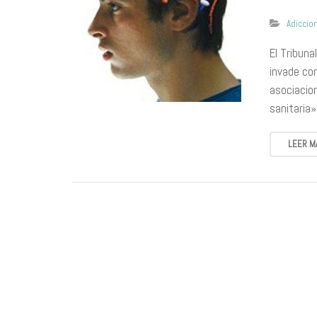
Adiccio
​El Tribun
invade com
asociacio
sanitaria
LEER M