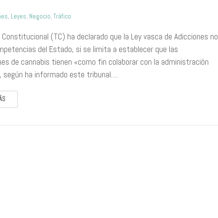
nes
,
Leyes
,
Negocio
,
Tráfico
al Constitucional (TC) ha declarado que la Ley vasca de Adicciones n
petencias del Estado, si se limita a establecer que las
nes de cannabis tienen «como fin colaborar con la administración
», según ha informado este tribunal….
ÁS