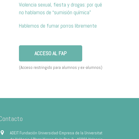
Violencia sexual, fiesta y drogas: por qué
no hablamos de “sumisión química”
Hablemos de fumar porros libremente
ACCESO AL FAP
(Acceso restringido para alumnos y ex-alumnos)
Contacto
ADEIT Fundación Universidad-Empresa de la Universitat