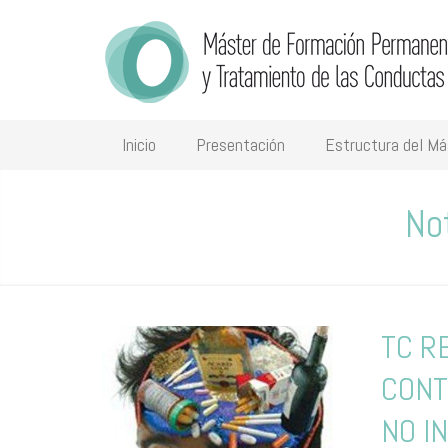
Inicio
Presentación
Estructura del Má
No
​TC 
CONT
NO I