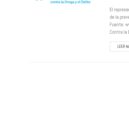
​El repres
de la prev
Fuente: w
Contra la
LEER M