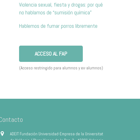
Violencia sexual, fiesta y drogas: por qué
no hablamos de “sumisión química”
Hablemos de fumar porros libremente
ACCESO AL FAP
(Acceso restringido para alumnos y ex-alumnos)
Contacto
ADEIT Fundación Universidad-Empresa de la Universitat