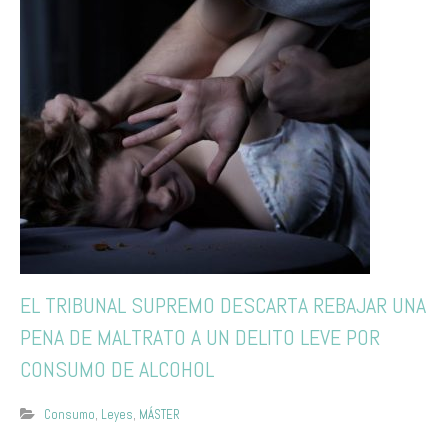
EL TRIBUNAL SUPREMO DESCARTA REBAJAR UNA
PENA DE MALTRATO A UN DELITO LEVE POR
CONSUMO DE ALCOHOL
Consumo
,
Leyes
,
MÁSTER