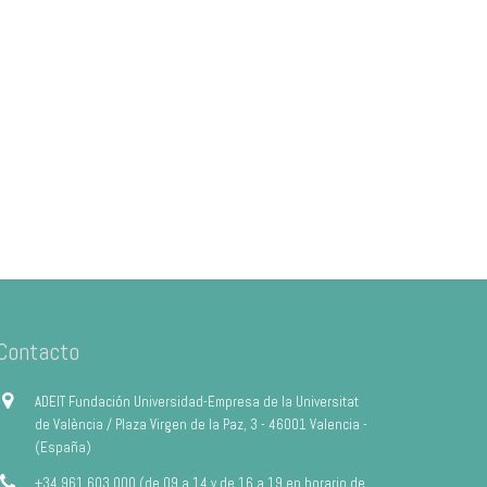
Contacto
ADEIT Fundación Universidad-Empresa de la Universitat
de València / Plaza Virgen de la Paz, 3 - 46001 Valencia -
(España)
+34 961 603 000 (de 09 a 14 y de 16 a 19 en horario de