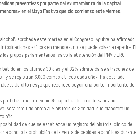
medidas preventivas por parte del Ayuntamiento de la capital
menores» en el Mayo Festivo que d​io​ comienzo este viernes.
 alcohol’, aprobada este martes en el Congreso, Aguirre ha afirmado
intoxicaciones etílicas en menores, no se puede volver a repetir». E
os los grupos parlamentarios, salvo la abstención del PNV y ERC.
 bebido en los últimos 30 días y el 32% admite darse atracones de
-, y se registran 6.000 comas etílicos cada año», ha detallado
onducta de alto riesgo que reconoce seguir una parte importante de
s partidos tras intervenir 38 expertos del mundo sanitario,
vo, será remitido ahora al Ministerio de Sanidad, que elaborará un
ste año.
ibilidad de que se establezca un registro del historial clínico de
r alcohol o la prohibición de la venta de bebidas alcohólicas durant