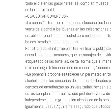
todo el día en las gasolineras, así como en museos,
en horario infantil.
«CLAUSURAR COMERCIOS»
«La comisión también recomienda clausurar los loca
venta de alcohol a los jóvenes en las celebraciones 
establecer una tasa de alcohol cero en los conduct
ha destacado el senador popular.
Por otro lado, el informe plantea «retirar la publici
consultadas por menores»; que personajes de la vida
etiquetado de las botellas, de tal forma que el m
otro que diga ‘tolerancia cero en menores’, ‘menores 
«La ponencia propone establecer un perímetro en tor
alcohólicas en las cercanías de lugares destinado
centros de enseñanzas no universitarias, revisar la 
éstos cumplan la normativa que prohíbe la venta de a
independencia de la graduación alcohólica de la bebi
Igualmente, Jesús Aguirre ha asegurado que «todos l