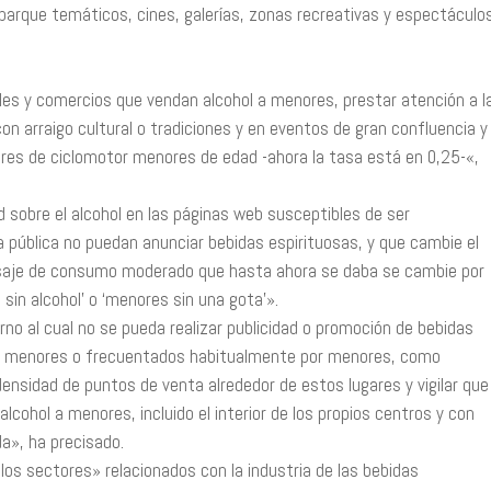
 parque temáticos, cines, galerías, zonas recreativas y espectáculo
les y comercios que vendan alcohol a menores, prestar atención a l
con arraigo cultural o tradiciones y en eventos de gran confluencia y
ores de ciclomotor menores de edad -ahora la tasa está en 0,25-«,
dad sobre el alcohol en las páginas web susceptibles de ser
 pública no puedan anunciar bebidas espirituosas, y que cambie el
ensaje de consumo moderado que hasta ahora se daba se cambie por
sin alcohol’ o ‘menores sin una gota'».
no al cual no se pueda realizar publicidad o promoción de bebidas
s a menores o frecuentados habitualmente por menores, como
densidad de puntos de venta alrededor de estos lugares y vigilar que
lcohol a menores, incluido el interior de los propios centros y con
da», ha precisado.
os sectores» relacionados con la industria de las bebidas