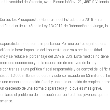
la Universidad de Valencia, Avda. Blasco Ibáñez, 21, 46010-Valencia
ortes los Presupuestos Generales del Estado para 2018. En el
difica el artículo 48 de la Ley 13/2011 de Ordenación del Juego, lo
apercibida, es de suma importancia. Por una parte, significa una
dificar la base imposible del impuesto, que va a ser la cantidad
n) y se reduce el porcentaje del 25% al 20%. Esta medida no tiene
e memoria económica y en la exposición de motivos de la Ley
ontrarias a una política fiscal responsable y de control del défici
ás de 13.000 millones de euros y solo se recaudaron 53 millones. En
a una menor recaudación fiscal y una nula creación de empleo, com
eguir creciendo de una forma disparatada y, lo que es más grave,
entarse el problema de la adicción por parte de los jóvenes, que es
camente.