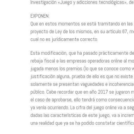
Investigación «Juego y adicciones tecnológicas», de 
EXPONEN:
Que en estos momentos se está tramitando en las C
proyecto de Ley de los mismos, en su artículo 67, mo
cual no es jurídicamente correcto.
Esta modificación, que ha pasado prácticamente des
rebaja fiscal a las empresas operadoras online al mo
jugada menos los premios (lo que se conoce como wi
justificación alguna, prueba de ello es que no exist
solamente se presentan vaguedades e incoherencias c
público. Cabe recordar que en año 2017 se jugaron m
el caso de aprobarse, ello tendrá como consecuenci
ya venía ocurriendo. La cifra del juego online va a s
dadas las características de este juego, va a increm
una realidad que ya se ha podido constatar científi