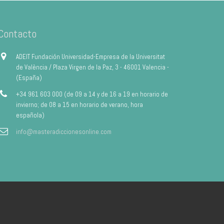
Contacto
ADEIT Fundación Universidad-Empresa de la Universitat
de València / Plaza Virgen de la Paz, 3 - 46001 Valencia -
(España)
+34 961 603 000 (de 09 a 14 y de 16 a 19 en horario de
invierno; de 08 a 15 en horario de verano, hora
española)
info@masteradiccionesonline.com
Aviso Legal
Política de privacidad
Política de Cookies