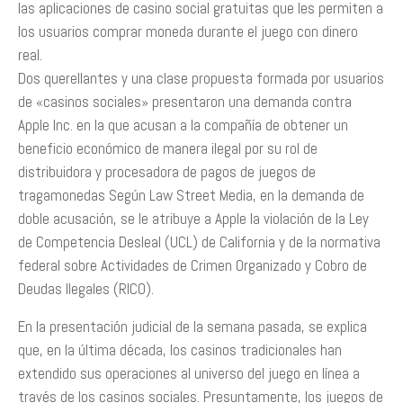
las aplicaciones de casino social gratuitas que les permiten a
los usuarios comprar moneda durante el juego con dinero
real.
Dos querellantes y una clase propuesta formada por usuarios
de «casinos sociales» presentaron una demanda contra
Apple Inc. en la que acusan a la compañía de obtener un
beneficio económico de manera ilegal por su rol de
distribuidora y procesadora de pagos de juegos de
tragamonedas Según Law Street Media, en la demanda de
doble acusación, se le atribuye a Apple la violación de la Ley
de Competencia Desleal (UCL) de California y de la normativa
federal sobre Actividades de Crimen Organizado y Cobro de
Deudas Ilegales (RICO).
En la presentación judicial de la semana pasada, se explica
que, en la última década, los casinos tradicionales han
extendido sus operaciones al universo del juego en línea a
través de los casinos sociales. Presuntamente, los juegos de