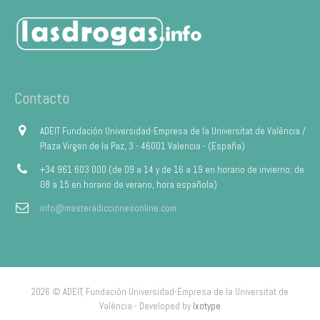
Contacto
ADEIT Fundación Universidad-Empresa de la Universitat de València /
Plaza Virgen de la Paz, 3 - 46001 Valencia - (España)
+34 961 603 000 (de 09 a 14 y de 16 a 19 en horario de invierno; de
08 a 15 en horario de verano, hora española)
info@masteradiccionesonline.com
2026 © ADEIT, Fundación Universidad-Empresa de la Universitat de
València - Developed by
Ixotype