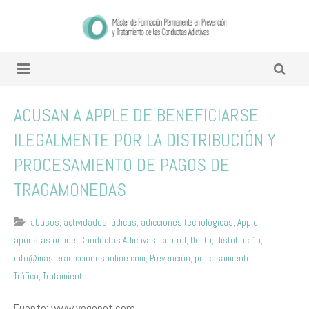
ACUSAN A APPLE DE BENEFICIARSE
ILEGALMENTE POR LA DISTRIBUCIÓN Y
PROCESAMIENTO DE PAGOS DE
TRAGAMONEDAS
abusos
,
actividades lúdicas
,
adicciones tecnológicas
,
Apple
,
apuestas online
,
Conductas Adictivas
,
control
,
Delito
,
distribución
,
info@masteradiccionesonline.com
,
Prevención
,
procesamiento
,
Tráfico
,
Tratamiento
Fuente: www.yogonet.com.