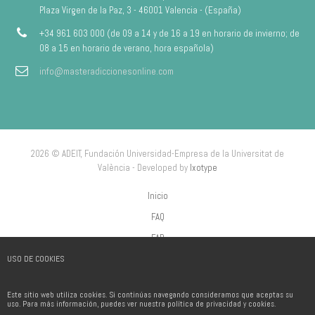
Plaza Virgen de la Paz, 3 - 46001 Valencia - (España)
+34 961 603 000 (de 09 a 14 y de 16 a 19 en horario de invierno; de
08 a 15 en horario de verano, hora española)
info@masteradiccionesonline.com
2026 © ADEIT, Fundación Universidad-Empresa de la Universitat de
València - Developed by
Ixotype
Inicio
FAQ
FAP
USO DE COOKIES
Aviso Legal
Política de privacidad
Este sitio web utiliza cookies. Si continúas navegando consideramos que aceptas su
Política de Cookies
uso. Para más información, puedes ver nuestra política de privacidad y cookies.