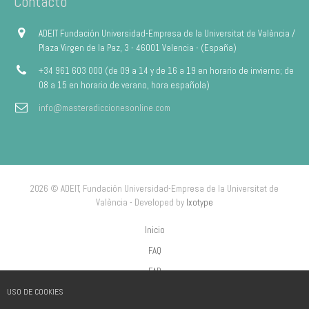
Contacto
ADEIT Fundación Universidad-Empresa de la Universitat de València /
Plaza Virgen de la Paz, 3 - 46001 Valencia - (España)
+34 961 603 000 (de 09 a 14 y de 16 a 19 en horario de invierno; de
08 a 15 en horario de verano, hora española)
info@masteradiccionesonline.com
2026 © ADEIT, Fundación Universidad-Empresa de la Universitat de
València - Developed by
Ixotype
Inicio
FAQ
FAP
USO DE COOKIES
Aviso Legal