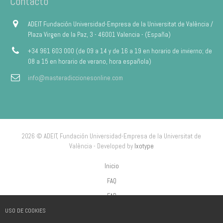
Contacto
ADEIT Fundación Universidad-Empresa de la Universitat de València /
Plaza Virgen de la Paz, 3 - 46001 Valencia - (España)
+34 961 603 000 (de 09 a 14 y de 16 a 19 en horario de invierno; de
08 a 15 en horario de verano, hora española)
info@masteradiccionesonline.com
2026 © ADEIT, Fundación Universidad-Empresa de la Universitat de
València - Developed by
Ixotype
Inicio
FAQ
FAP
USO DE COOKIES
Aviso Legal