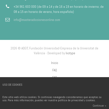
+34 961 603 000 (de 09 a 14 y de 16 a 19 en horario de invierno; de
08 a 15 en horario de verano, hora española)
info@masteradiccionesonline.com
2026 © ADEIT, Fundación Universidad-Empresa de la Universitat de
València - Developed by
Ixotype
Inicio
FAQ
FAP
USO DE COOKIES
Aviso Legal
Política de privacidad
Este sitio web utiliza cookies. Si continúas navegando consideramos que aceptas su
Política de Cookies
uso. Para más información, puedes ver nuestra política de privacidad y cookies.
Continuar »