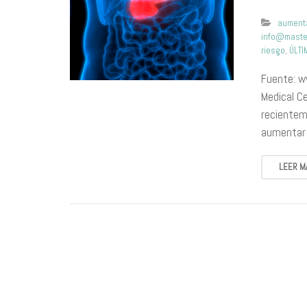
aument
info@maste
riesgo
,
ÚLTI
Fuente: w
Medical C
recientem
aumentar 
LEER M