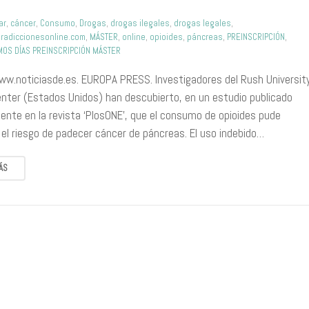
ar
,
cáncer
,
Consumo
,
Drogas
,
drogas ilegales
,
drogas legales
,
radiccionesonline.com
,
MÁSTER
,
online
,
opioides
,
páncreas
,
PREINSCRIPCIÓN
,
MOS DÍAS PREINSCRIPCIÓN MÁSTER
ww.noticiasde.es. EUROPA PRESS. Investigadores del Rush Universit
enter (Estados Unidos) han descubierto, en un estudio publicado
ente en la revista ‘PlosONE’, que el consumo de opioides pude
el riesgo de padecer cáncer de páncreas. El uso indebido…
ÁS