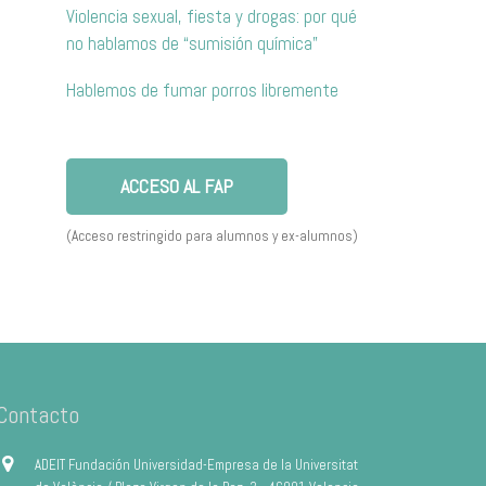
Violencia sexual, fiesta y drogas: por qué
no hablamos de “sumisión química”
Hablemos de fumar porros libremente
ACCESO AL FAP
(Acceso restringido para alumnos y ex-alumnos)
Contacto
ADEIT Fundación Universidad-Empresa de la Universitat