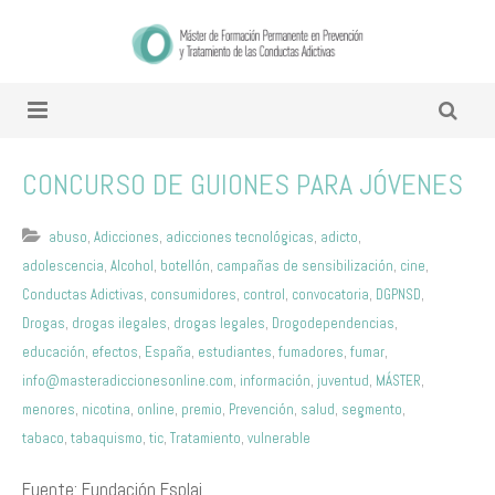
CONCURSO DE GUIONES PARA JÓVENES
abuso
,
Adicciones
,
adicciones tecnológicas
,
adicto
,
adolescencia
,
Alcohol
,
botellón
,
campañas de sensibilización
,
cine
,
Conductas Adictivas
,
consumidores
,
control
,
convocatoria
,
DGPNSD
,
Drogas
,
drogas ilegales
,
drogas legales
,
Drogodependencias
,
educación
,
efectos
,
España
,
estudiantes
,
fumadores
,
fumar
,
info@masteradiccionesonline.com
,
información
,
juventud
,
MÁSTER
,
menores
,
nicotina
,
online
,
premio
,
Prevención
,
salud
,
segmento
,
tabaco
,
tabaquismo
,
tic
,
Tratamiento
,
vulnerable
Fuente: Fundación Esplai.