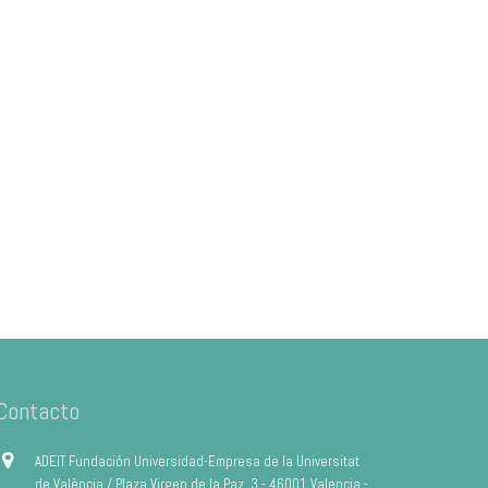
Contacto
ADEIT Fundación Universidad-Empresa de la Universitat
de València / Plaza Virgen de la Paz, 3 - 46001 Valencia -