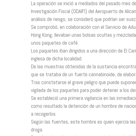
La operación se inició a mediados del pasado mes de 
Investigación Fiscal (ODAIFI) del Aeropuerto de Alic
análisis de riesgo, se consideró que podrían ser sus
Se comprobó, en colaboración con el Servicio de Adu
Hong Kong, llevaban unas bolsas ocultas y mezcladas
unos paquetes de café.
Los paquetes iban dirigidos a una dirección de El C
inglesa de dicha localidad.
De las muestras obtenidas de la sustancia encontra
que se trataba de un fuerte cannabinoide, de elabo
Tras constatarse el grave peligro que puede suponer 
vigilada de los paquetes para poder detener a los de
Se estableció una primera vigilancia en las inmedia
como resultado la detención de un hombre de nacion
a recogerlos.
Según las fuentes, este hombre es quien ejercía las 
droga.