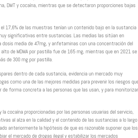
na, DMT y cocaína, mientras que se detectaron proporciones bajas
ue el 17,6% de las muestras tenían un contenido bajo en la sustancia
uy significativas entre sustancias. Las medias las sitúan en
na dosis media de 47mg, y anfetaminas con una concentración del
 alto de MDMA por pastilla fue de 165 mg, mientras que en 2021 se
s de 300 mg por pastilla.
 dispares dentro de cada sustancia, evidencia un mercado muy
 drogas como una de las mejores medidas para prevenir los riesgos qu
r de forma concreta a las personas que las usan, y para monitoriza
 y la cocaína proporcionadas por las personas usuarias del servicio,
vas al alza en la calidad y el contenido de las sustancias a lo largo
teado anteriormente la hipótesis de que es razonable suponer que los
iar el mercado de drogas ilegal y estabilizar los mercados