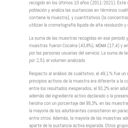
recogido en los últimos 10 años (2011-2021). Este 
población y analiza las sustancias en términos cual
contiene la muestra), y cuantitativos (la concentrac
utilizan la cromatografía líquida de alta resolució
La suma de las muestras recogidas en ese periodo y 
muestras fueron Cocaína (43,8%), MDMA (17,4) y a
por las personas usuarias del servicio. La suma de 
por 2,51 el volumen analizado.
Respecto al análisis de cualitativo, el 49,1 % fue u
principios activos de la muestra era diferente a la c
entre los resultados inesperados, el 93,2% eran adu
además del ingrediente activo declarado o la presen
heroína con un porcentaje del 99,3%, en las muestr
la mayoría de los adulterantes consistieron en para
entre otros. Además, la mayoría de las muestras ad
aparte de la sustancia activa esperada. Otros grup