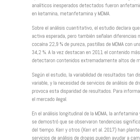
analíticos inesperados detectados fueron anfetami
en ketamina, metanfetamina y MDMA.
Sobre el análisis cuantitativo, el estudio declara q
activa esperada, pero también señalan diferencias m
cocaína 22,9 % de pureza, pastillas de MDMA con u
34,2 %. A la vez destacan en 2011 el contenido más
detectaron contenidos extremadamente altos de má
Según el estudio, la variabilidad de resultados tan
variable, y la necesidad de servicios de análisis de
provoca esta disparidad de resultados. Para informa
el mercado ilegal.
En el análisis longitudinal de la MDMA, la anfetamina
se demostró que se observaron tendencias significati
del tiempo. Kerr y otros (Kerr et al. 2017) han plan
servicios de análisis de drogas pueden ayudar a camb