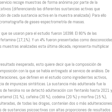
servicio recoge muestras de forma anónima por parte de la
itativos (diferenciando las diferentes sustancias activas que
ión de cada sustancia activa en la muestra analizada). Para ello
n y cromatografía de gases-espectrometría de masas.
que se usaron para el estudio fueron 16398. El 80 % de las
nfetamina (17,1%). Y un 4% fueron presentadas como desconocida
las muestras analizadas esta última década, representa multiplicar
n resultado inesperado, esto quiere decir que la composición de
omposición con la que se había entregado al servicio de análisis. De
lteraciones, que definen en el estudio como ingredientes activos,
cia de impurezas sintéticas. La sustancia más adulterada fue la
as de heroína no se detectó adulteración con fentanilo hasta 2021 
cetamol (31 %), cafeína (30 %), codeína (20 %) y morfina (15 %),
ulteradas, de todas las drogas, contenían dos o más adulteraciones
os de sustancias psicoactivas con altas proporciones de resultados