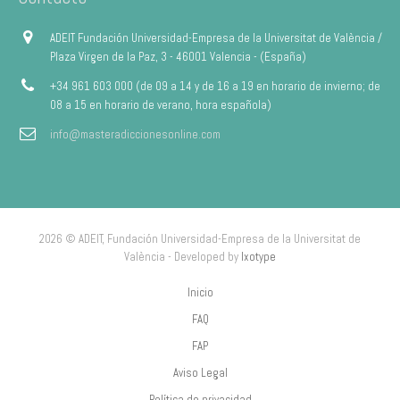
ADEIT Fundación Universidad-Empresa de la Universitat de València /
Plaza Virgen de la Paz, 3 - 46001 Valencia - (España)
+34 961 603 000 (de 09 a 14 y de 16 a 19 en horario de invierno; de
08 a 15 en horario de verano, hora española)
info@masteradiccionesonline.com
2026 © ADEIT, Fundación Universidad-Empresa de la Universitat de
València - Developed by
Ixotype
Inicio
FAQ
FAP
Aviso Legal
Política de privacidad