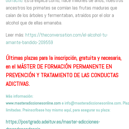
borracho
. Esta explica cómo, hace millones de años, nuestros
ancestros los primates se comían las frutas maduras que
caían de los árboles y fermentaban, atraídos por el olor a
alcohol que de ellas emanaba.
Leer más:
https://theconversation.com/el-alcohol-tu-
amante-bandido-209559
Últimas plazas para la inscripción, gratuita y necesaria,
en el MÁSTER DE FORMACIÓN PERMANENTE EN
PREVENCIÓN Y TRATAMIENTO DE LAS CONDUCTAS
ADICTIVAS.
Más información:
www.masteradiccionesonline.com
e
info@masteradiccionesonline.com
. Pla
limitadas. Preinscríbas
e hoy mismo
aquí,
para asegurar su plaza
:
https://postgrado.adeituv.es/master-adicciones-