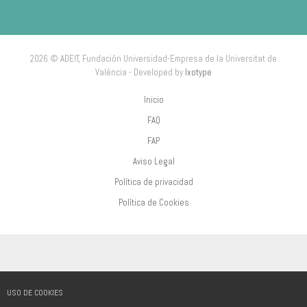
2026 © ADEIT, Fundación Universidad-Empresa de la Universitat de
València - Developed by
Ixotype
Inicio
FAQ
FAP
Aviso Legal
Política de privacidad
Política de Cookies
USO DE COOKIES