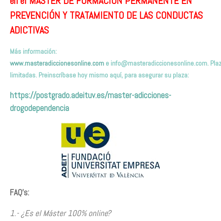
en el MÁSTER DE FORMACIÓN PERMANENTE EN
PREVENCIÓN Y TRATAMIENTO DE LAS CONDUCTAS
ADICTIVAS
Más información:
www.masteradiccionesonline.com
e
info@masteradiccionesonline.com
. Pla
limitadas. Preinscríbas
e hoy mismo
aquí,
para asegurar su plaza
:
https://postgrado.adeituv.es/master-adicciones-
drogodependencia
FAQ’s:
1.- ¿Es el Máster 100% online?