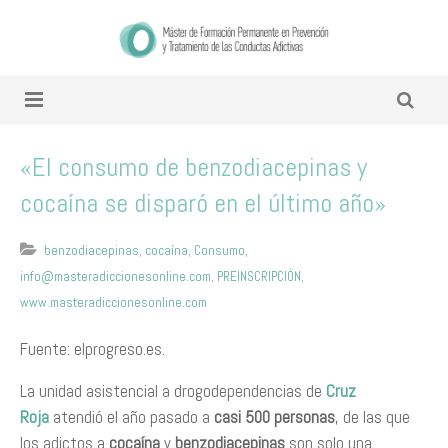
«El consumo de benzodiacepinas y
cocaína se disparó en el último año»
benzodiacepinas
,
cocaína
,
Consumo
,
info@masteradiccionesonline.com
,
PREINSCRIPCIÓN
,
www.masteradiccionesonline.com
Fuente: elprogreso.es.
La unidad asistencial a drogodependencias de
Cruz
Roja
atendió el año pasado a
casi 500 personas
, de las que
los adictos a
cocaína
y
benzodiacepinas
son solo una