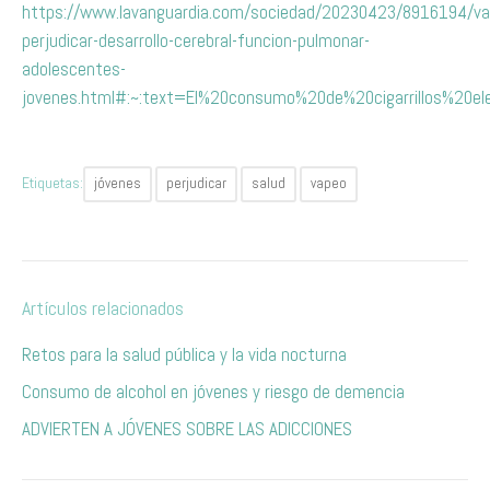
https://www.lavanguardia.com/sociedad/20230423/8916194/va
perjudicar-desarrollo-cerebral-funcion-pulmonar-
adolescentes-
jovenes.html#:~:text=El%20consumo%20de%20cigarrillos%20
Etiquetas:
jóvenes
perjudicar
salud
vapeo
Artículos relacionados
Retos para la salud pública y la vida nocturna
Consumo de alcohol en jóvenes y riesgo de demencia
​A​DVIERTEN A JÓVENES SOBRE LAS ADICCIONES