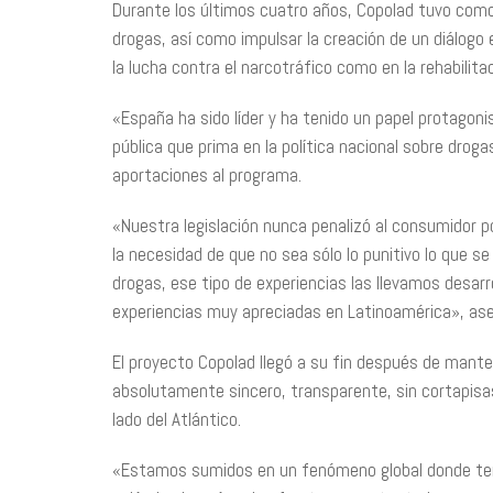
Durante los últimos cuatro años, Copolad tuvo como 
drogas, así como impulsar la creación de un diálogo
la lucha contra el narcotráfico como en la rehabilit
«España ha sido líder y ha tenido un papel protagon
pública que prima en la política nacional sobre dro
aportaciones al programa.
«Nuestra legislación nunca penalizó al consumidor po
la necesidad de que no sea sólo lo punitivo lo que 
drogas, ese tipo de experiencias las llevamos desa
experiencias muy apreciadas en Latinoamérica», ase
El proyecto Copolad llegó a su fin después de mant
absolutamente sincero, transparente, sin cortapisas
lado del Atlántico.
«Estamos sumidos en un fenómeno global donde ten