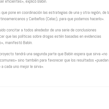
r eficientes», explicó Babín.
 que pone en coordinación las estrategias de una y otra región, de l
tinoamericanos y Caribeños (Celac), para que podamos hacerlo».
do concitar a todos alrededor de una serie de conclusiones
ecer que las políticas sobre drogas estén basadas en evidencias
o», manifestó Babín.
l proyecto tendrá una segunda parte que Babín espera que sirva «no
as comunes» sino también para favorecer que los resultados «puedan
a cada uno mejor le sirva».