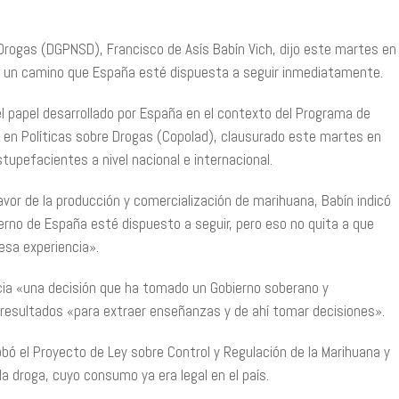
 Drogas (DGPNSD), Francisco de Asís Babín Vich, dijo este martes en
es un camino que España esté dispuesta a seguir inmediatamente.
el papel desarrollado por España en el contexto del Programa de
a en Políticas sobre Drogas (Copolad), clausurado este martes en
stupefacientes a nivel nacional e internacional.
vor de la producción y comercialización de marihuana, Babín indicó
no de España esté dispuesto a seguir, pero eso no quita a que
esa experiencia».
ia «una decisión que ha tomado un Gobierno soberano y
resultados «para extraer enseñanzas y de ahí tomar decisiones».
ó el Proyecto de Ley sobre Control y Regulación de la Marihuana y
la droga, cuyo consumo ya era legal en el país.