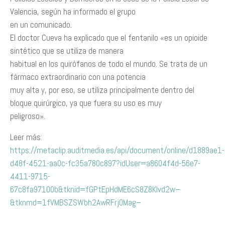
Valencia, según ha informado el grupo
en un comunicado.
El doctor Cueva ha explicado que el fentanilo «es un opioide
sintético que se utiliza de manera
habitual en los quirófanos de todo el mundo. Se trata de un
fármaco extraordinario con una potencia
muy alta y, por eso, se utiliza principalmente dentro del
bloque quirúrgico, ya que fuera su uso es muy
peligroso».
Leer más:
https://metaclip.auditmedia.es/api/document/online/d1889ae1-
d48f-4521-aa0c-fc35a780c897?idUser=a8604f4d-56e7-
4411-9715-
67c8fa97100b&tknid=fGPtEpHdME6cS8Z8Klvd2w–
&tknmd=1fVMBSZSWbh2AwRFrj0Mag–