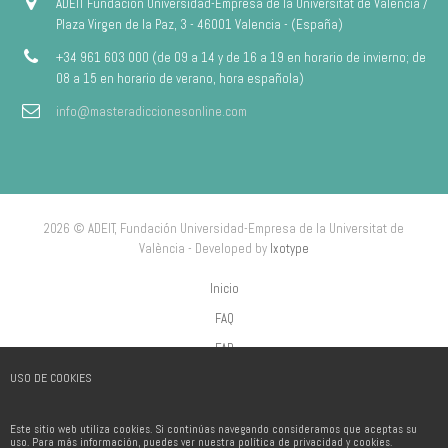
ADEIT Fundación Universidad-Empresa de la Universitat de València /
Plaza Virgen de la Paz, 3 - 46001 Valencia - (España)
+34 961 603 000 (de 09 a 14 y de 16 a 19 en horario de invierno; de
08 a 15 en horario de verano, hora española)
info@masteradiccionesonline.com
2026 © ADEIT, Fundación Universidad-Empresa de la Universitat de
València - Developed by
Ixotype
Inicio
FAQ
FAP
USO DE COOKIES
Aviso Legal
Política de privacidad
Este sitio web utiliza cookies. Si continúas navegando consideramos que aceptas su
Política de Cookies
uso. Para más información, puedes ver nuestra política de privacidad y cookies.