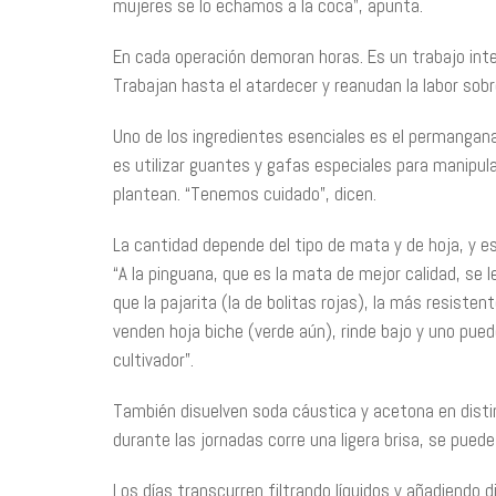
mujeres se lo echamos a la coca”, apunta.
En cada operación demoran horas. Es un trabajo inte
Trabajan hasta el atardecer y reanudan la labor sobr
Uno de los ingredientes esenciales es el permangana
es utilizar guantes y gafas especiales para manipula
plantean. “Tenemos cuidado”, dicen.
La cantidad depende del tipo de mata y de hoja, y es 
“A la pinguana, que es la mata de mejor calidad, se l
que la pajarita (la de bolitas rojas), la más resiste
venden hoja biche (verde aún), rinde bajo y uno pued
cultivador”.
También disuelven soda cáustica y acetona en disti
durante las jornadas corre una ligera brisa, se pued
Los días transcurren filtrando líquidos y añadiendo 