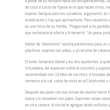
A pesar de su rechazo hacia los estupefacientes, Da
de coca a costa de fijarse en lo que hacen otros, m
buenos tiempos para los cocaleros, argumentó, en re
erradicación y hay que aprovecharlo. Pero necesita u
en una finca de su familia. “Preguntaré a mi periódic
que rechazaría la oferta y lo lamentó. “Un pesar por
Hablar de “laboratorio” resulta pretencioso para u
plásticos, sujetos con palos, y un arrume de caneca
El lunes temprano Daniel y los dos ayudantes, a quie
trituradora, las esparcen sobre el concreto y espolv
recomendado son 10 kilos de cal viva y 4 tazadas de 
cemento a la cal, como he visto en el Catatumbo y e
Después las pisan con sus botas de caucho hasta f
nueva y lo revuelven con palos. Exprimen varias vece
en otra caneca. Al cóctel le agregan ácido sulfúrico 