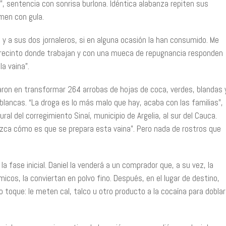
 sentencia con sonrisa burlona. Idéntica alabanza repiten sus
lamen con gula.
 y a sus dos jornaleros, si en alguna ocasión la han consumido. Me
io recinto donde trabajan y con una mueca de repugnancia responden
a vaina”.
on en transformar 264 arrobas de hojas de coca, verdes, blandas 
blancas. “La droga es lo más malo que hay, acaba con las familias”,
ural del corregimiento Sinaí, municipio de Argelia, al sur del Cauca.
zca cómo es que se prepara esta vaina”. Pero nada de rostros que
la fase inicial. Daniel la venderá a un comprador que, a su vez, la
micos, la conviertan en polvo fino. Después, en el lugar de destino,
o toque: le meten cal, talco u otro producto a la cocaína para doblar