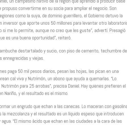
niel, un campesino nativo de la región que aprendió a producir base
e propuso convertirme en su socia para ampliar el negocio. Son
giones como la suya, de dominio guerrillero, el Gobierno detuvo la
n inversor que aporte unos 50 millones para levantar otro laboratori
o si me lo permite, aunque no creo que les guste”, advertí. Presagió
que es una buena oportunidad”, reiteró.
n cambuche destartalado y sucio, con piso de cemento, techumbre de
s ennegrecidas y viejas.
nes paga 50 mil pesos diarios, pesan las hojas, las pican en una
orean cal viva y Nutrimón, un abono que ayuda a quemarlas. “Lo
Nutrimón para 25 arrobas”, precisa Daniel. Hay quienes prefieren el
n Nariño, y el resultado es el mismo.
ormar un engrudo que echan a las canecas. Lo maceran con gasolin
s la mezcolanza y el resultado es un líquido espeso que introducen
y agua. “El mismo ácido que echan en las ciudades a la cara de las