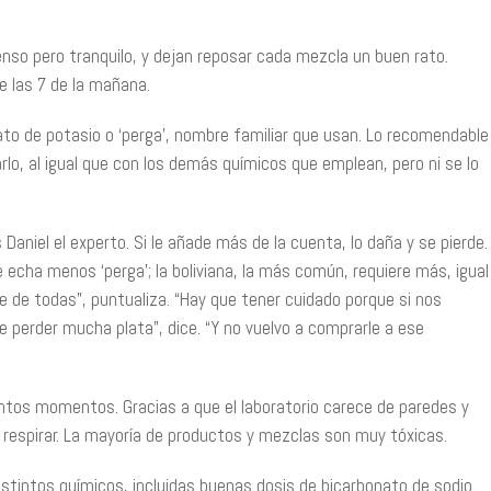
nso pero tranquilo, y dejan reposar cada mezcla un buen rato.
e las 7 de la mañana.
to de potasio o ‘perga’, nombre familiar que usan. Lo recomendable
rlo, al igual que con los demás químicos que emplean, pero ni se lo
Daniel el experto. Si le añade más de la cuenta, lo daña y se pierde.
e echa menos ‘perga’; la boliviana, la más común, requiere más, igual
nte de todas”, puntualiza. “Hay que tener cuidado porque si nos
e perder mucha plata”, dice. “Y no vuelvo a comprarle a ese
ntos momentos. Gracias a que el laboratorio carece de paredes y
e respirar. La mayoría de productos y mezclas son muy tóxicas.
distintos químicos, incluidas buenas dosis de bicarbonato de sodio