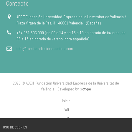
Contacto
ADEIT Fundación Universidad-Empresa de la Universitat de València /
Plaza Virgen de la Paz, 3 - 46001 Valencia - (España)
+34 961 603 000 (de 09 a 14 y de 16 a 19 en horario de invierno; de
08 a 15 en horario de verano, hora española)
info@masteradiccionesonline.com
2026 © ADEIT, Fundación Universidad-Empresa de la Universitat de
València - Developed by
Ixotype
Inicio
FAQ
FAP
USO DE COOKIES
Aviso Legal