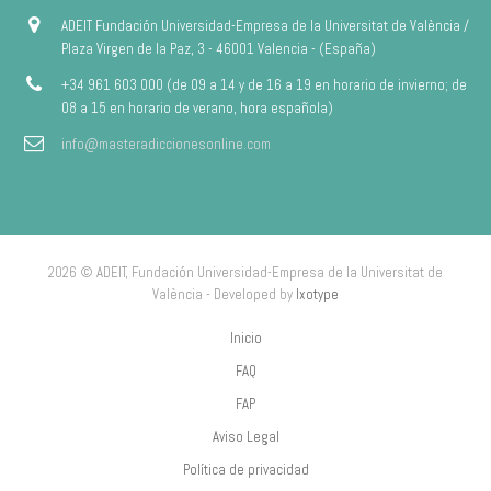
ADEIT Fundación Universidad-Empresa de la Universitat de València /
Plaza Virgen de la Paz, 3 - 46001 Valencia - (España)
+34 961 603 000 (de 09 a 14 y de 16 a 19 en horario de invierno; de
08 a 15 en horario de verano, hora española)
info@masteradiccionesonline.com
2026 © ADEIT, Fundación Universidad-Empresa de la Universitat de
València - Developed by
Ixotype
Inicio
FAQ
FAP
Aviso Legal
Política de privacidad