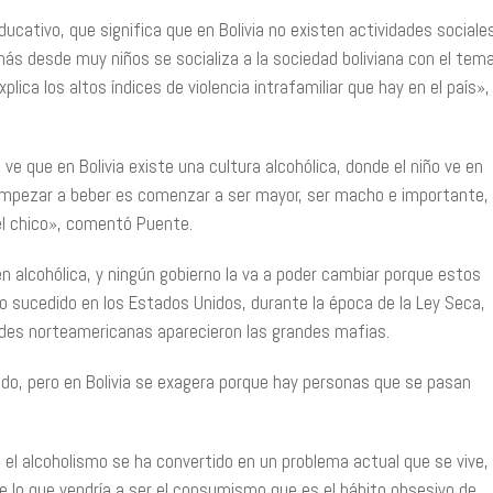
ducativo, que significa que en Bolivia no existen actividades sociale
ás desde muy niños se socializa a la sociedad boliviana con el tem
ica los altos índices de violencia intrafamiliar que hay en el país»,
e que en Bolivia existe una cultura alcohólica, donde el niño ve en
l empezar a beber es comenzar a ser mayor, ser macho e importante,
el chico», comentó Puente.
en alcohólica, y ningún gobierno la va a poder cambiar porque estos
 sucedido en los Estados Unidos, durante la época de la Ley Seca,
dades norteamericanas aparecieron las grandes mafias.
ndo, pero en Bolivia se exagera porque hay personas que se pasan
 el alcoholismo se ha convertido en un problema actual que se vive,
ece lo que vendría a ser el consumismo que es el hábito obsesivo de