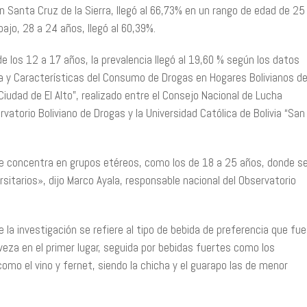
 Santa Cruz de la Sierra, llegó al 66,73% en un rango de edad de 25
ajo, 28 a 24 años, llegó al 60,39%.
 los 12 a 17 años, la prevalencia llegó al 19,60 % según los datos
cia y Características del Consumo de Drogas en Hogares Bolivianos d
dad de El Alto”, realizado entre el Consejo Nacional de Lucha
ervatorio Boliviano de Drogas y la Universidad Católica de Bolivia “San
e concentra en grupos etéreos, como los de 18 a 25 años, donde s
itarios», dijo Marco Ayala, responsable nacional del Observatorio
a investigación se refiere al tipo de bebida de preferencia que fue
veza en el primer lugar, seguida por bebidas fuertes como los
como el vino y fernet, siendo la chicha y el guarapo las de menor