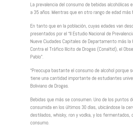
La prevalencia del consumo de bebidas alcohólicas en
a 35 años. Mientras que en otro rango de edad más b
En tanto que en la población, cuyas edades van desde
presentados por el “II Estudio Nacional de Prevalen
Nueve Ciudades Capitales de Departamento más la Ciu
Contra el Tráfico Ilícito de Drogas (Conaltid), el Obs
Pablo”.
“Preocupa bastante el consumo de alcohol porque s
tiene una cantidad importante de estudiantes univers
Boliviano de Drogas.
Bebidas que más se consumen. Uno de los puntos de l
consumida en los últimos 30 días, ubicándose la cer
destilados, whisky, ron y vodka, y los fermentados, 
consumo.