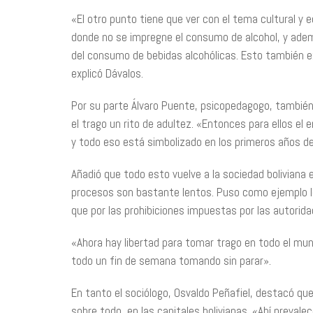
«El otro punto tiene que ver con el tema cultural y e
donde no se impregne el consumo de alcohol, y adem
del consumo de bebidas alcohólicas. Esto también expl
explicó Dávalos.
Por su parte Álvaro Puente, psicopedagogo, también v
el trago un rito de adultez. «Entonces para ellos e
y todo eso está simbolizado en los primeros años d
Añadió que todo esto vuelve a la sociedad boliviana 
procesos son bastante lentos. Puso como ejemplo lo
que por las prohibiciones impuestas por las autori
«Ahora hay libertad para tomar trago en todo el mu
todo un fin de semana tomando sin parar».
En tanto el sociólogo, Osvaldo Peñafiel, destacó que
sobre todo, en las capitales bolivianas. «Ahí preval