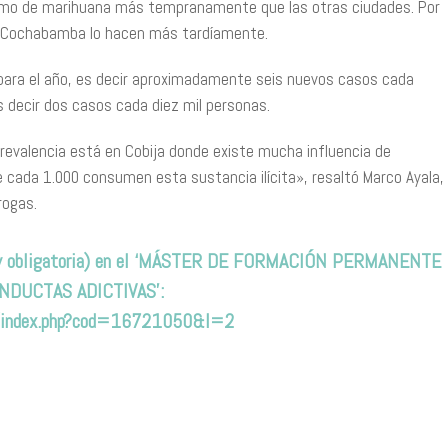
nsumo de marihuana más tempranamente que las otras ciudades. Por
 y Cochabamba lo hacen más tardíamente.
para el año, es decir aproximadamente seis nuevos casos cada
s decir dos casos cada diez mil personas.
 prevalencia está en Cobija donde existe mucha influencia de
 de cada 1.000 consumen esta sustancia ilícita», resaltó Marco Ayala,
rogas.
ta y obligatoria) en el ‘MÁSTER DE FORMACIÓN PERMANENTE
NDUCTAS ADICTIVAS’:
ion/index.php?cod=16721050&l=2