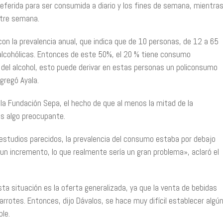
referida para ser consumida a diario y los fines de semana, mientra
ntre semana.
on la prevalencia anual, que indica que de 10 personas, de 12 a 65
 alcohólicas. Entonces de este 50%, el 20 % tiene consumo
 del alcohol, esto puede derivar en estas personas un policonsumo
gregó Ayala.
la Fundación Sepa, el hecho de que al menos la mitad de la
s algo preocupante.
 estudios parecidos, la prevalencia del consumo estaba por debajo
n incremento, lo que realmente sería un gran problema», aclaró el
ta situación es la oferta generalizada, ya que la venta de bebidas
arrotes. Entonces, dijo Dávalos, se hace muy difícil establecer algú
le.