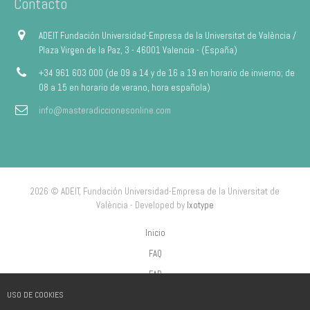
Contacto
ADEIT Fundación Universidad-Empresa de la Universitat de València /
Plaza Virgen de la Paz, 3 - 46001 Valencia - (España)
+34 961 603 000 (de 09 a 14 y de 16 a 19 en horario de invierno; de
08 a 15 en horario de verano, hora española)
info@masteradiccionesonline.com
2026 © ADEIT, Fundación Universidad-Empresa de la Universitat de
València - Developed by
Ixotype
Inicio
FAQ
FAP
USO DE COOKIES
Aviso Legal