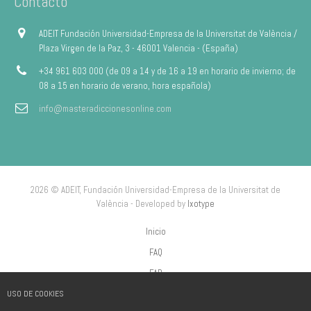
Contacto
ADEIT Fundación Universidad-Empresa de la Universitat de València /
Plaza Virgen de la Paz, 3 - 46001 Valencia - (España)
+34 961 603 000 (de 09 a 14 y de 16 a 19 en horario de invierno; de
08 a 15 en horario de verano, hora española)
info@masteradiccionesonline.com
2026 © ADEIT, Fundación Universidad-Empresa de la Universitat de
València - Developed by
Ixotype
Inicio
FAQ
FAP
USO DE COOKIES
Aviso Legal