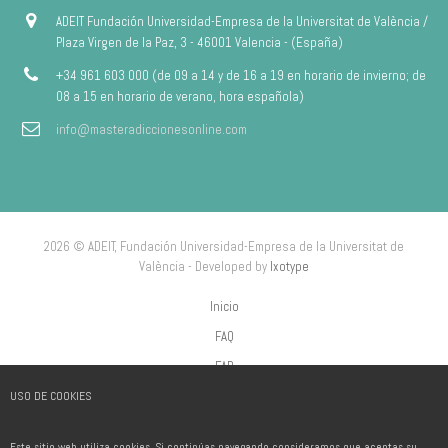
ADEIT Fundación Universidad-Empresa de la Universitat de València /
Plaza Virgen de la Paz, 3 - 46001 Valencia - (España)
+34 961 603 000 (de 09 a 14 y de 16 a 19 en horario de invierno; de
08 a 15 en horario de verano, hora española)
info@masteradiccionesonline.com
2026 © ADEIT, Fundación Universidad-Empresa de la Universitat de
València - Developed by
Ixotype
Inicio
FAQ
FAP
USO DE COOKIES
Aviso Legal
Política de privacidad
Este sitio web utiliza cookies. Si continúas navegando consideramos que aceptas su