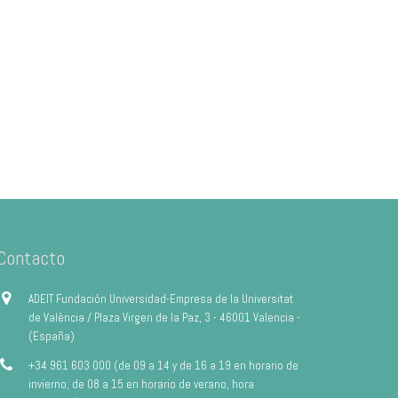
Contacto
ADEIT Fundación Universidad-Empresa de la Universitat
de València / Plaza Virgen de la Paz, 3 - 46001 Valencia -
(España)
+34 961 603 000 (de 09 a 14 y de 16 a 19 en horario de
invierno; de 08 a 15 en horario de verano, hora