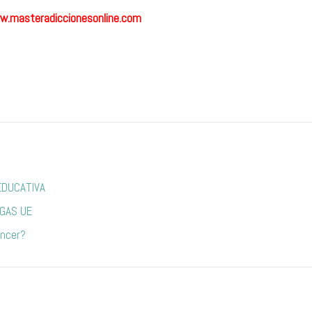
w.masteradiccionesonline.com
EDUCATIVA
GAS UE
áncer?