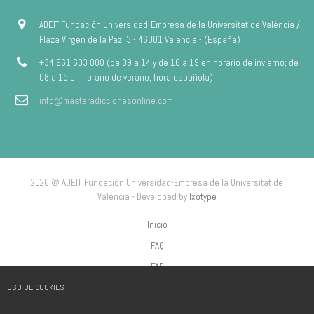
ADEIT Fundación Universidad-Empresa de la Universitat de València /
Plaza Virgen de la Paz, 3 - 46001 Valencia - (España)
+34 961 603 000 (de 09 a 14 y de 16 a 19 en horario de invierno; de
08 a 15 en horario de verano, hora española)
info@masteradiccionesonline.com
2026 © ADEIT, Fundación Universidad-Empresa de la Universitat de
València - Developed by
Ixotype
Inicio
FAQ
FAP
USO DE COOKIES
Aviso Legal
Política de privacidad