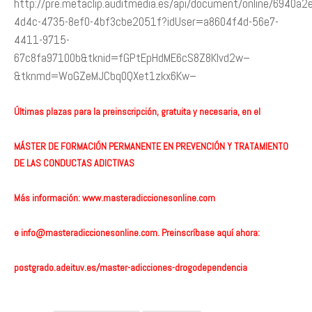
http://pre.metaclip.auditmedia.es/api/document/online/6940a2
4d4c-4735-8ef0-4bf3cbe2051f?idUser=a8604f4d-56e7-
4411-9715-
67c8fa97100b&tknid=fGPtEpHdME6cS8Z8Klvd2w–
&tknmd=WoGZeMJCbq0QXet1zkx6Kw–
Últimas plazas para la preinscripción, gratuita y necesaria, en el
MÁSTER DE FORMACIÓN PERMANENTE EN PREVENCIÓN Y TRATAMIENTO
DE LAS CONDUCTAS ADICTIVAS
Más información:
www.masteradiccionesonline.com
e
info@masteradiccionesonline.com
. Preinscríbase aquí ahora:
postgrado.adeituv.es/master-adicciones-drogodependencia