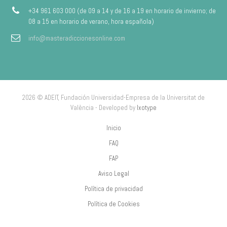
+34 961 603 000 (de 09 a 14 y de 16 a 19 en horario de invierno; de
08 a 15 en horario de verano, hora española)
info@masteradiccionesonline.com
2026 © ADEIT, Fundación Universidad-Empresa de la Universitat de
València - Developed by
Ixotype
Inicio
FAQ
FAP
Aviso Legal
Política de privacidad
Política de Cookies