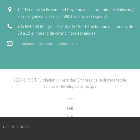
ADEIT Fundación Universidad-Empresa de la Universitat de València /
Plaza Virgen de la Paz, 3 - 46001 Valencia - (España)
+34 961 603 000 (de 09 a 14 y de 16 a 19 en horario de invierno; de
08 a 15 en horario de verano, hora española)
info@masteradiccionesonline.com
2026 © ADEIT, Fundación Universidad-Empresa de la Universitat de
València - Developed by
Ixotype
Inicio
FAQ
FAP
USO DE COOKIES
Aviso Legal
Política de privacidad