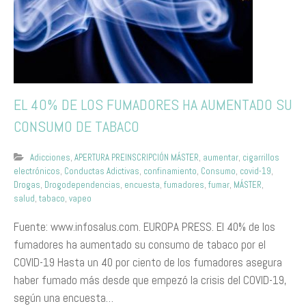
EL 40% DE LOS FUMADORES HA AUMENTADO SU
CONSUMO DE TABACO
Adicciones
,
APERTURA PREINSCRIPCIÓN MÁSTER
,
aumentar
,
cigarrillos
electrónicos
,
Conductas Adictivas
,
confinamiento
,
Consumo
,
covid-19
,
Drogas
,
Drogodependencias
,
encuesta
,
fumadores
,
fumar
,
MÁSTER
,
salud
,
tabaco
,
vapeo
Fuente: www.infosalus.com. EUROPA PRESS. El 40% de los
fumadores ha aumentado su consumo de tabaco por el
COVID-19 Hasta un 40 por ciento de los fumadores asegura
haber fumado más desde que empezó la crisis del COVID-19,
según una encuesta…