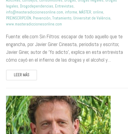
Adictivas
,
consejos
,
consumidores
,
Drogas
,
drogas ilegales
,
drogas
legales
,
Drogodependencias
,
Entrevistas
,
info@masteradiccionesonline.com
,
informe
,
MÁSTER
,
online
,
PREINSCRIPCIÓN
,
Prevención
,
Tratamiento
,
Universitat de València
,
www.masteradiccionesonline.com
Fuente: elle.com Sin Filtros: escapar de todo aquello que te
engancha, por Javier Giner Cineasta, periodista y escritor,
Javier Giner, autor de ‘Yo adicto’, explica en esta entrevista
cómo cayó en el infierno de las drogas y el alcohol y…
LEER MÁS