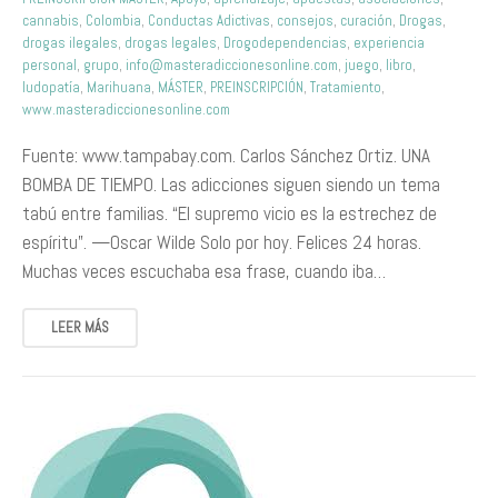
cannabis
,
Colombia
,
Conductas Adictivas
,
consejos
,
curación
,
Drogas
,
drogas ilegales
,
drogas legales
,
Drogodependencias
,
experiencia
personal
,
grupo
,
info@masteradiccionesonline.com
,
juego
,
libro
,
ludopatía
,
Marihuana
,
MÁSTER
,
PREINSCRIPCIÓN
,
Tratamiento
,
www.masteradiccionesonline.com
Fuente: www.tampabay.com. Carlos Sánchez Ortiz. UNA
BOMBA DE TIEMPO. Las adicciones siguen siendo un tema
tabú entre familias. “El supremo vicio es la estrechez de
espíritu”. —Oscar Wilde Solo por hoy. Felices 24 horas.
Muchas veces escuchaba esa frase, cuando iba…
LEER MÁS