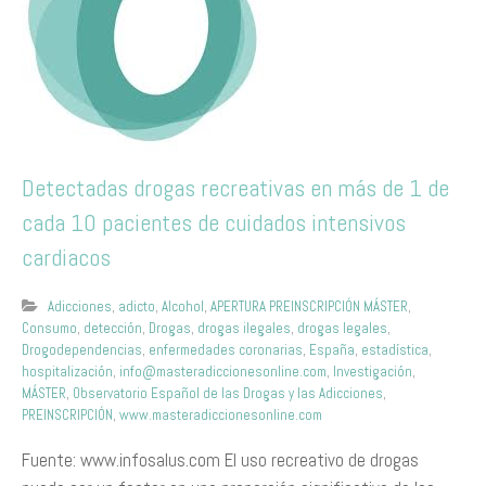
Detectadas drogas recreativas en más de 1 de
cada 10 pacientes de cuidados intensivos
cardiacos
Adicciones
,
adicto
,
Alcohol
,
APERTURA PREINSCRIPCIÓN MÁSTER
,
Consumo
,
detección
,
Drogas
,
drogas ilegales
,
drogas legales
,
Drogodependencias
,
enfermedades coronarias
,
España
,
estadística
,
hospitalización
,
info@masteradiccionesonline.com
,
Investigación
,
MÁSTER
,
Observatorio Español de las Drogas y las Adicciones
,
PREINSCRIPCIÓN
,
www.masteradiccionesonline.com
Fuente: www.infosalus.com El uso recreativo de drogas