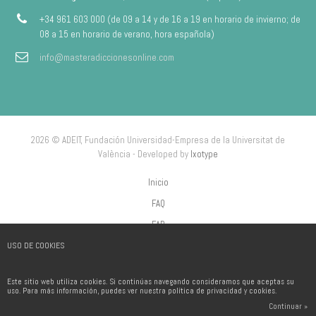
+34 961 603 000 (de 09 a 14 y de 16 a 19 en horario de invierno; de
08 a 15 en horario de verano, hora española)
info@masteradiccionesonline.com
2026 © ADEIT, Fundación Universidad-Empresa de la Universitat de
València - Developed by
Ixotype
Inicio
FAQ
FAP
USO DE COOKIES
Aviso Legal
Política de privacidad
Este sitio web utiliza cookies. Si continúas navegando consideramos que aceptas su
Política de Cookies
uso. Para más información, puedes ver nuestra política de privacidad y cookies.
Continuar »