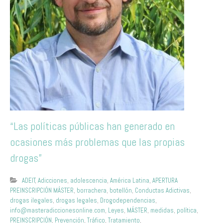
“Las políticas públicas han generado en
ocasiones más problemas que las propias
drogas”
ADEIT
,
Adicciones
,
adolescencia
,
América Latina
,
APERTURA
PREINSCRIPCIÓN MÁSTER
,
borrachera
,
botellón
,
Conductas Adictivas
,
drogas ilegales
,
drogas legales
,
Drogodependencias
,
info@masteradiccionesonline.com
,
Leyes
,
MÁSTER
,
medidas
,
política
,
PREINSCRIPCIÓN
,
Prevención
,
Tráfico
,
Tratamiento
,