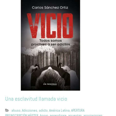
Una esclavitud llamada vicio
abuso
,
Adicciones
,
adicto
,
América Latina
,
APERTURA
PREINSCRIPCIÓN MÁSTER
,
Apoyo
,
aprendizaje
,
apuestas
,
asociaciones
,