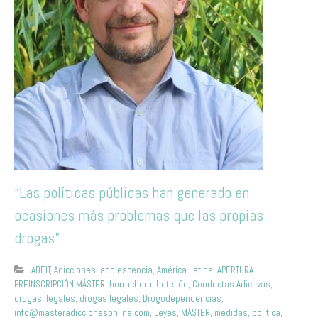
“Las políticas públicas han generado en
ocasiones más problemas que las propias
drogas”
ADEIT
,
Adicciones
,
adolescencia
,
América Latina
,
APERTURA
PREINSCRIPCIÓN MÁSTER
,
borrachera
,
botellón
,
Conductas Adictivas
,
drogas ilegales
,
drogas legales
,
Drogodependencias
,
info@masteradiccionesonline.com
,
Leyes
,
MÁSTER
,
medidas
,
política
,