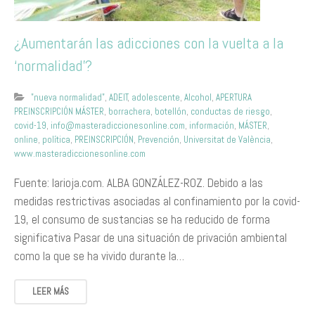
¿Aumentarán las adicciones con la vuelta a la
‘normalidad’?
"nueva normalidad"
,
ADEIT
,
adolescente
,
Alcohol
,
APERTURA
PREINSCRIPCIÓN MÁSTER
,
borrachera
,
botellón
,
conductas de riesgo
,
covid-19
,
info@masteradiccionesonline.com
,
información
,
MÁSTER
,
online
,
política
,
PREINSCRIPCIÓN
,
Prevención
,
Universitat de València
,
www.masteradiccionesonline.com
Fuente: larioja.com. ALBA GONZÁLEZ-ROZ. Debido a las
medidas restrictivas asociadas al confinamiento por la covid-
19, el consumo de sustancias se ha reducido de forma
significativa Pasar de una situación de privación ambiental
como la que se ha vivido durante la…
LEER MÁS