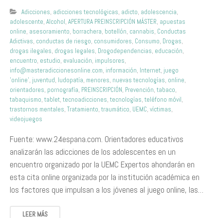
Adicciones
,
adicciones tecnológicas
,
adicto
,
adolescencia
,
adolescente
,
Alcohol
,
APERTURA PREINSCRIPCIÓN MÁSTER
,
apuestas
online
,
asesoramiento
,
borrachera
,
botellón
,
cannabis
,
Conductas
Adictivas
,
conductas de riesgo
,
consumidores
,
Consumo
,
Drogas
,
drogas ilegales
,
drogas legales
,
Drogodependencias
,
educación
,
encuentro
,
estudio
,
evaluación
,
impulsores
,
info@masteradiccionesonline.com
,
información
,
Internet
,
juego
'online'
,
juventud
,
ludopatía
,
menores
,
nuevas tecnologías
,
online
,
orientadores
,
pornografía
,
PREINSCRIPCIÓN
,
Prevención
,
tabaco
,
tabaquismo
,
tablet
,
tecnoadicciones
,
tecnologías
,
teléfono móvil
,
trastornos mentales
,
Tratamiento
,
traumático
,
UEMC
,
víctimas
,
videojuegos
Fuente: www.24espana.com. Orientadores educativos
analizarán las adicciones de los adolescentes en un
encuentro organizado por la UEMC Expertos ahondarán en
esta cita online organizada por la institución académica en
los factores que impulsan a los jóvenes al juego online, las…
LEER MÁS