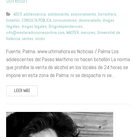
botellón
ADEIT
,
adolescencia
,
adolescente
,
asesoramiento
,
borrachera
,
botellón
,
CONSULTA PÚBLICA
,
consumidores
,
desescalada
,
drogas
ilegales
,
drogas legales
,
Drogodependencias
,
info@masteradiccionesonline.com
,
MÁSTER
,
menores
,
Universitat de
València
,
ventas
,
visión
Fuente: Palma. www.ultimahora.es Noticias / Palma Los
adolescentes del Paseo Marítimo no hacen botellón La norma
que prohíbe la venta de alcohol en los locales de 24 horas se
impone en esta zona de Palma: ni se despacha ni se…
LEER MÁS