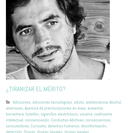
¿TIRANIZAR EL MÉRITO?
Adicciones
,
adicciones tecnológicas
,
adicto
,
adolescencia
,
Alcohol
,
amenazas
,
Apertura de preinscripciones en mayo
,
aumentar
,
borrachera
,
botellón
,
cigarrillos electrónicos
,
cocaína
,
coeficiente
intelectual
,
concienciación
,
Conductas Adictivas
,
consecuencias
,
consumidores
,
Consumo
,
derechos humanos
,
desinformación
,
detección
,
Drogas
,
drogas ilegales
,
drogas legales
,