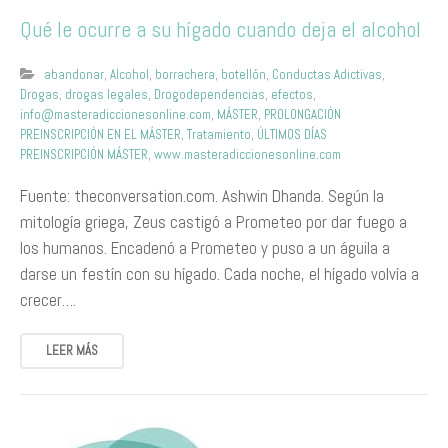
Qué le ocurre a su hígado cuando deja el alcohol
abandonar
,
Alcohol
,
borrachera
,
botellón
,
Conductas Adictivas
,
Drogas
,
drogas legales
,
Drogodependencias
,
efectos
,
info@masteradiccionesonline.com
,
MÁSTER
,
PROLONGACIÓN
PREINSCRIPCIÓN EN EL MÁSTER
,
Tratamiento
,
ÚLTIMOS DÍAS
PREINSCRIPCIÓN MÁSTER
,
www.masteradiccionesonline.com
Fuente: theconversation.com. Ashwin Dhanda. Según la
mitología griega, Zeus castigó a Prometeo por dar fuego a
los humanos. Encadenó a Prometeo y puso a un águila a
darse un festín con su hígado. Cada noche, el hígado volvía a
crecer….
LEER MÁS