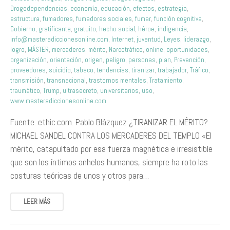
Drogodependencias
,
economía
,
educación
,
efectos
,
estrategia
,
estructura
,
fumadores
,
fumadores sociales
,
fumar
,
función cognitiva
,
Gobierno
,
gratificante
,
gratuito
,
hecho social
,
héroe
,
indigencia
,
info@masteradiccionesonline.com
,
Internet
,
juventud
,
Leyes
,
liderazgo
,
logro
,
MÁSTER
,
mercaderes
,
mérito
,
Narcotráfico
,
online
,
oportunidades
,
organización
,
orientación
,
origen
,
peligro
,
personas
,
plan
,
Prevención
,
proveedores
,
suicidio
,
tabaco
,
tendencias
,
tiranizar
,
trabajador
,
Tráfico
,
transmisión
,
transnacional
,
trastornos mentales
,
Tratamiento
,
traumático
,
Trump
,
ultrasecreto
,
universitarios
,
uso
,
www.masteradiccionesonline.com
Fuente. ethic.com. Pablo Blázquez ¿TIRANIZAR EL MÉRITO?
MICHAEL SANDEL CONTRA LOS MERCADERES DEL TEMPLO «El
mérito, catapultado por esa fuerza magnética e irresistible
que son los íntimos anhelos humanos, siempre ha roto las
costuras teóricas de unos y otros para…
LEER MÁS