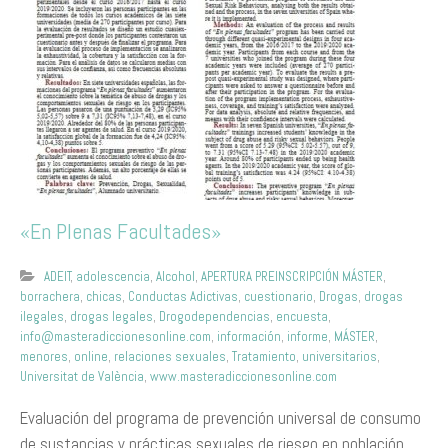
«En Plenas Facultades»
ADEIT
,
adolescencia
,
Alcohol
,
APERTURA PREINSCRIPCIÓN MÁSTER
,
borrachera
,
chicas
,
Conductas Adictivas
,
cuestionario
,
Drogas
,
drogas
ilegales
,
drogas legales
,
Drogodependencias
,
encuesta
,
info@masteradiccionesonline.com
,
información
,
informe
,
MÁSTER
,
menores
,
online
,
relaciones sexuales
,
Tratamiento
,
universitarios
,
Universitat de València
,
www.masteradiccionesonline.com
Evaluación del programa de prevención universal de consumo
de sustancias y prácticas sexuales de riesgo en población