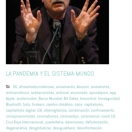
LA PANDEMIA Y EL SISTEMA-MUNDO
5G
,
afroestadounidenses
,
aislamiento
,
Amazon
,
animalistas
,
antinarcóticos
,
antiterroristas
,
antiviral
,
anunciado
,
apocalipsis
,
app
,
Apple
,
austericidas
,
Banco Mundial
,
Bill Gates
,
biocontrol
,
bioseguridad
,
Bluetooth
,
bots
,
brokers
,
cambio climático
,
caos
,
capitalismo
,
capitalismo digital
,
CIA
,
cibervigilancia
,
condonación
,
confinamiento
,
conspiracionistas
,
coronabonos
,
coronaclips
,
coronavirus
,
covid-19
,
Cruz Roja Internacional
,
cuarentena
,
darwinismo
,
deforestación
,
degenerativa
,
desglobalizar
,
desigualitario
,
desinformación
,