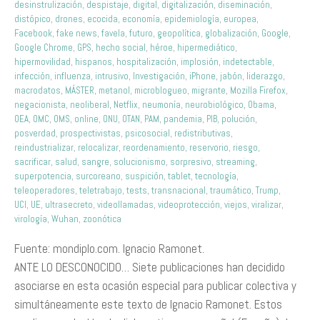
desinstrulización
,
despistaje
,
digital
,
digitalización
,
diseminación
,
distópico
,
drones
,
ecocida
,
economía
,
epidemiología
,
europea
,
Facebook
,
fake news
,
favela
,
futuro
,
geopolítica
,
globalización
,
Google
,
Google Chrome
,
GPS
,
hecho social
,
héroe
,
hipermediático
,
hipermovilidad
,
hispanos
,
hospitalización
,
implosión
,
indetectable
,
infección
,
influenza
,
intrusivo
,
Investigación
,
iPhone
,
jabón
,
liderazgo
,
macrodatos
,
MÁSTER
,
metanol
,
microblogueo
,
migrante
,
Mozilla Firefox
,
negacionista
,
neoliberal
,
Netflix
,
neumonía
,
neurobiológico
,
Obama
,
OEA
,
OMC
,
OMS
,
online
,
ONU
,
OTAN
,
PAM
,
pandemia
,
PIB
,
polución
,
posverdad
,
prospectivistas
,
psicosocial
,
redistributivas
,
reindustrializar
,
relocalizar
,
reordenamiento
,
reservorio
,
riesgo
,
sacrificar
,
salud
,
sangre
,
solucionismo
,
sorpresivo
,
streaming
,
superpotencia
,
surcoreano
,
suspición
,
tablet
,
tecnología
,
teleoperadores
,
teletrabajo
,
tests
,
transnacional
,
traumático
,
Trump
,
UCI
,
UE
,
ultrasecreto
,
videollamadas
,
videoprotección
,
viejos
,
viralizar
,
virología
,
Wuhan
,
zoonótica
Fuente: mondiplo.com. Ignacio Ramonet.
ANTE LO DESCONOCIDO… Siete publicaciones han decidido
asociarse en esta ocasión especial para publicar colectiva y
simultáneamente este texto de Ignacio Ramonet. Estos