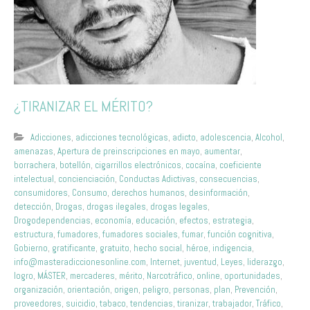
¿TIRANIZAR EL MÉRITO?
Adicciones
,
adicciones tecnológicas
,
adicto
,
adolescencia
,
Alcohol
,
amenazas
,
Apertura de preinscripciones en mayo
,
aumentar
,
borrachera
,
botellón
,
cigarrillos electrónicos
,
cocaína
,
coeficiente
intelectual
,
concienciación
,
Conductas Adictivas
,
consecuencias
,
consumidores
,
Consumo
,
derechos humanos
,
desinformación
,
detección
,
Drogas
,
drogas ilegales
,
drogas legales
,
Drogodependencias
,
economía
,
educación
,
efectos
,
estrategia
,
estructura
,
fumadores
,
fumadores sociales
,
fumar
,
función cognitiva
,
Gobierno
,
gratificante
,
gratuito
,
hecho social
,
héroe
,
indigencia
,
info@masteradiccionesonline.com
,
Internet
,
juventud
,
Leyes
,
liderazgo
,
logro
,
MÁSTER
,
mercaderes
,
mérito
,
Narcotráfico
,
online
,
oportunidades
,
organización
,
orientación
,
origen
,
peligro
,
personas
,
plan
,
Prevención
,
proveedores
,
suicidio
,
tabaco
,
tendencias
,
tiranizar
,
trabajador
,
Tráfico
,