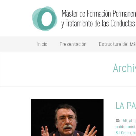
Inicio
Presentación
Estructura del Má
Archi
LA P
5G
,
afr
antiterroris
Bill Gates
,
b