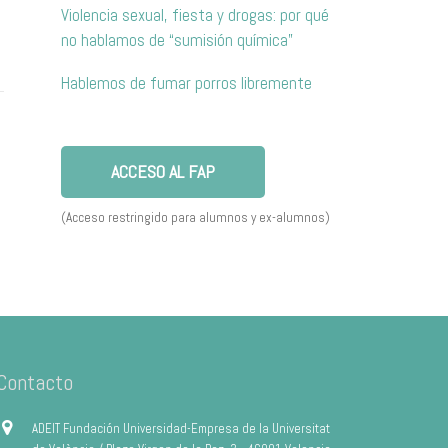
Violencia sexual, fiesta y drogas: por qué
no hablamos de “sumisión química”
Hablemos de fumar porros libremente
ACCESO AL FAP
(Acceso restringido para alumnos y ex-alumnos)
Contacto
ADEIT Fundación Universidad-Empresa de la Universitat