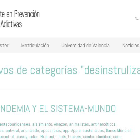
ster
Matriculación
Universidad de Valencia
Noticias
vos de categorías "desinstruliz
ANDEMIA Y EL SISTEMA-MUNDO
oestadounidenses
,
aislamiento
,
Amazon
,
animalistas
,
antinarcóticos
,
tas
,
antiviral
,
anunciado
,
apocalipsis
,
app
,
Apple
,
austericidas
,
Banco Mundial
,
iocontrol
,
bioseguridad
,
Bluetooth
,
bots
,
brokers
,
cambio climático
,
caos
,