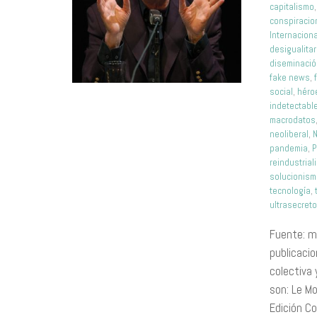
capitalismo
conspiracio
Internaciona
desigualitar
diseminaci
fake news
,
social
,
héro
indetectabl
macrodatos
neoliberal
,
N
pandemia
,
P
reindustrial
solucionis
tecnología
,
ultrasecret
Fuente: m
publicacio
colectiva
son: Le M
Edición Co