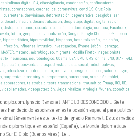
,
capitalismo digital
,
CIA
,
cibervigilancia
,
condonación
,
confinamiento
,
nistas
,
coronabonos
,
coronaclips
,
coronavirus
,
covid-19
,
Cruz Roja
l
,
cuarentena
,
darwinismo
,
deforestación
,
degenerativa
,
desglobalizar
,
io
,
desinformación
,
desinstrulización
,
despistaje
,
digital
,
digitalización
,
ón
,
distópico
,
drones
,
ecocida
,
economía
,
epidemiología
,
europea
,
Facebook
,
favela
,
futuro
,
geopolítica
,
globalización
,
Google
,
Google Chrome
,
GPS
,
hecho
e
,
hipermediático
,
hipermovilidad
,
hispanos
,
hospitalización
,
implosión
,
e
,
infección
,
influenza
,
intrusivo
,
Investigación
,
iPhone
,
jabón
,
liderazgo
,
,
MÁSTER
,
metanol
,
microblogueo
,
migrante
,
Mozilla Firefox
,
negacionista
,
etflix
,
neumonía
,
neurobiológico
,
Obama
,
OEA
,
OMC
,
OMS
,
online
,
ONU
,
OTAN
,
PAM
,
IB
,
polución
,
posverdad
,
prospectivistas
,
psicosocial
,
redistributivas
,
izar
,
relocalizar
,
reordenamiento
,
reservorio
,
riesgo
,
sacrificar
,
salud
,
sangre
,
mo
,
sorpresivo
,
streaming
,
superpotencia
,
surcoreano
,
suspición
,
tablet
,
teleoperadores
,
teletrabajo
,
tests
,
transnacional
,
traumático
,
Trump
,
UCI
,
UE
,
o
,
videollamadas
,
videoprotección
,
viejos
,
viralizar
,
virología
,
Wuhan
,
zoonótica
ondiplo.com. Ignacio Ramonet. ANTE LO DESCONOCIDO… Siete
nes han decidido asociarse en esta ocasión especial para publicar
 y simultáneamente este texto de Ignacio Ramonet. Estos medios
onde diplomatique en español (España), Le Monde diplomatique
no Sur El Diplo (Buenos Aires), Le…