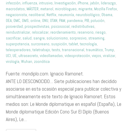
infección
,
influenza
,
intrusivo
,
Investigación
,
iPhone
,
jabón
,
liderazgo
,
macrodatos
,
MÁSTER
,
metanol
,
microblogueo
,
migrante
,
Mozilla Firefox
,
negacionista
,
neoliberal
,
Netflix
,
neumonía
,
neurobiológico
,
Obama
,
OEA
,
OMC
,
OMS
,
online
,
ONU
,
OTAN
,
PAM
,
pandemia
,
PIB
,
polución
,
posverdad
,
prospectivistas
,
psicosocial
,
redistributivas
,
reindustrializar
,
relocalizar
,
reordenamiento
,
reservorio
,
riesgo
,
sacrificar
,
salud
,
sangre
,
solucionismo
,
sorpresivo
,
streaming
,
superpotencia
,
surcoreano
,
suspición
,
tablet
,
tecnología
,
teleoperadores
,
teletrabajo
,
tests
,
transnacional
,
traumático
,
Trump
,
UCI
,
UE
,
ultrasecreto
,
videollamadas
,
videoprotección
,
viejos
,
viralizar
,
virología
,
Wuhan
,
zoonótica
Fuente: mondiplo.com. Ignacio Ramonet.
ANTE LO DESCONOCIDO… Siete publicaciones han decidido
asociarse en esta ocasión especial para publicar colectiva y
simultáneamente este texto de Ignacio Ramonet. Estos
medios son: Le Monde diplomatique en español (España), Le
Monde diplomatique Edición Cono Sur El Diplo (Buenos
Aires), Le…