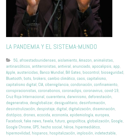
LA PANDEMIA Y EL SISTEMA-MUNDO
5G
,
afroestadounidenses
,
aislamiento
,
Amazon
,
animalistas
,
antinarcóticos
,
antiterroristas
,
antiviral
,
anunciado
,
apocalipsis
,
app
,
Apple
,
austericidas
,
Banco Mundial
,
Bill Gates
,
biocontrol
,
bioseguridad
,
Bluetooth
,
bots
,
brokers
,
cambio climático
,
caos
,
capitalismo
,
capitalismo digital
,
CIA
,
cibervigilancia
,
condonación
,
confinamiento
,
conspiracionistas
,
coronabonos
,
coronaclips
,
coronavirus
,
covid-19
,
Cruz Roja Internacional
,
cuarentena
,
darwinismo
,
deforestación
,
degenerativa
,
desglobalizar
,
desigualitario
,
desinformación
,
desinstrulización
,
despistaje
,
digital
,
digitalización
,
diseminación
,
distópico
,
drones
,
ecocida
,
economía
,
epidemiología
,
europea
,
Facebook
,
fake news
,
favela
,
futuro
,
geopolítica
,
globalización
,
Google
,
Google Chrome
,
GPS
,
hecho social
,
héroe
,
hipermediático
,
hipermovilidad
,
hispanos
,
hospitalización
,
implosión
,
indetectable
,