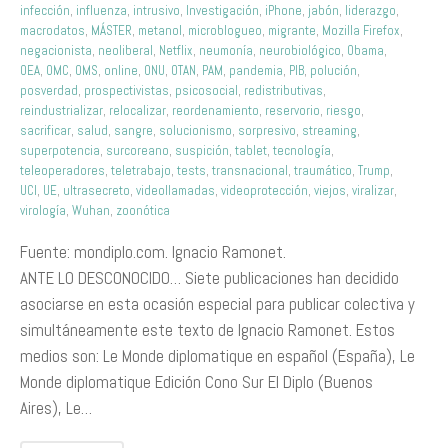
infección
,
influenza
,
intrusivo
,
Investigación
,
iPhone
,
jabón
,
liderazgo
,
macrodatos
,
MÁSTER
,
metanol
,
microblogueo
,
migrante
,
Mozilla Firefox
,
negacionista
,
neoliberal
,
Netflix
,
neumonía
,
neurobiológico
,
Obama
,
OEA
,
OMC
,
OMS
,
online
,
ONU
,
OTAN
,
PAM
,
pandemia
,
PIB
,
polución
,
posverdad
,
prospectivistas
,
psicosocial
,
redistributivas
,
reindustrializar
,
relocalizar
,
reordenamiento
,
reservorio
,
riesgo
,
sacrificar
,
salud
,
sangre
,
solucionismo
,
sorpresivo
,
streaming
,
superpotencia
,
surcoreano
,
suspición
,
tablet
,
tecnología
,
teleoperadores
,
teletrabajo
,
tests
,
transnacional
,
traumático
,
Trump
,
UCI
,
UE
,
ultrasecreto
,
videollamadas
,
videoprotección
,
viejos
,
viralizar
,
virología
,
Wuhan
,
zoonótica
Fuente: mondiplo.com. Ignacio Ramonet.
ANTE LO DESCONOCIDO… Siete publicaciones han decidido
asociarse en esta ocasión especial para publicar colectiva y
simultáneamente este texto de Ignacio Ramonet. Estos
medios son: Le Monde diplomatique en español (España), Le
Monde diplomatique Edición Cono Sur El Diplo (Buenos
Aires), Le…