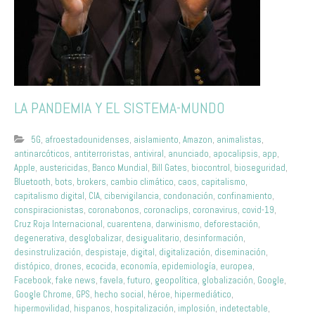
LA PANDEMIA Y EL SISTEMA-MUNDO
5G
,
afroestadounidenses
,
aislamiento
,
Amazon
,
animalistas
,
antinarcóticos
,
antiterroristas
,
antiviral
,
anunciado
,
apocalipsis
,
app
,
Apple
,
austericidas
,
Banco Mundial
,
Bill Gates
,
biocontrol
,
bioseguridad
,
Bluetooth
,
bots
,
brokers
,
cambio climático
,
caos
,
capitalismo
,
capitalismo digital
,
CIA
,
cibervigilancia
,
condonación
,
confinamiento
,
conspiracionistas
,
coronabonos
,
coronaclips
,
coronavirus
,
covid-19
,
Cruz Roja Internacional
,
cuarentena
,
darwinismo
,
deforestación
,
degenerativa
,
desglobalizar
,
desigualitario
,
desinformación
,
desinstrulización
,
despistaje
,
digital
,
digitalización
,
diseminación
,
distópico
,
drones
,
ecocida
,
economía
,
epidemiología
,
europea
,
Facebook
,
fake news
,
favela
,
futuro
,
geopolítica
,
globalización
,
Google
,
Google Chrome
,
GPS
,
hecho social
,
héroe
,
hipermediático
,
hipermovilidad
,
hispanos
,
hospitalización
,
implosión
,
indetectable
,