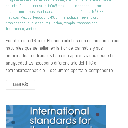
Drogodependencias
,
economía
,
EEUU
,
efectos
,
España
,
estadística
,
estudio
,
Europa
,
industria
,
info@masteradiccionesonline.com
,
información
,
Leyes
,
Marihuana
,
marihuana terapéutica
,
MÁSTER
,
médicos
,
México
,
Negocio
,
OMS
,
online
,
política
,
Prevención
,
propiedades
,
publicidad
,
regulación
,
terapia
,
transnacional
,
Tratamiento
,
ventas
Fuente: diario16.com. El cannabidiol es una de las sustancias
naturales que se hallan en la flor del cannabis y sus
propiedades medicinales han sido aprovechadas desde la
antigüedad. Es necesario diferenciarlo del THC o
tetrahidrocannabidiol. Este último aporta el componente…
LEER MÁS