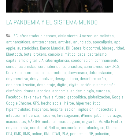
LA PANDEMIA Y EL SISTEMA-MUNDO
5G
,
afroestadounidenses
,
aislamiento
,
Amazon
,
animalistas
,
antinarcóticos
,
antiterroristas
,
antiviral
,
anunciado
,
apocalipsis
,
app
,
Apple
,
austericidas
,
Banco Mundial
,
Bill Gates
,
biocontrol
,
bioseguridad
,
Bluetooth
,
bots
,
brokers
,
cambio climático
,
caos
,
capitalismo
,
capitalismo digital
,
CIA
,
cibervigilancia
,
condonación
,
confinamiento
,
conspiracionistas
,
coronabonos
,
coronaclips
,
coronavirus
,
covid-19
,
Cruz Roja Internacional
,
cuarentena
,
darwinismo
,
deforestación
,
degenerativa
,
desglobalizar
,
desigualitario
,
desinformación
,
desinstrulización
,
despistaje
,
digital
,
digitalización
,
diseminación
,
distópico
,
drones
,
ecocida
,
economía
,
epidemiología
,
europea
,
Facebook
,
fake news
,
favela
,
futuro
,
geopolítica
,
globalización
,
Google
,
Google Chrome
,
GPS
,
hecho social
,
héroe
,
hipermediático
,
hipermovilidad
,
hispanos
,
hospitalización
,
implosión
,
indetectable
,
infección
,
influenza
,
intrusivo
,
Investigación
,
iPhone
,
jabón
,
liderazgo
,
macrodatos
,
MÁSTER
,
metanol
,
microblogueo
,
migrante
,
Mozilla Firefox
,
negacionista
,
neoliberal
,
Netflix
,
neumonía
,
neurobiológico
,
Obama
,
OEA
,
OMC
,
OMS
,
online
,
ONU
,
OTAN
,
PAM
,
pandemia
,
PIB
,
polución
,