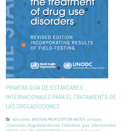
PRIMERA GUÍA DE ESTÁNDARES
INTERNACIONALES PARA EL TRATAMIENTO DE
LAS DROGADICCIONES
Adicciones
,
APERTURA PREINSCRIPCIÓN MÁSTER
,
consejos
,
cooperación
,
Drogodependencias
,
Estándares
,
guía
,
internacionales
,