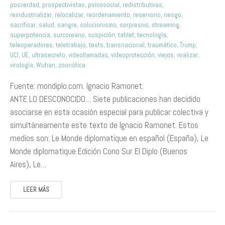
posverdad
,
prospectivistas
,
psicosocial
,
redistributivas
,
reindustrializar
,
relocalizar
,
reordenamiento
,
reservorio
,
riesgo
,
sacrificar
,
salud
,
sangre
,
solucionismo
,
sorpresivo
,
streaming
,
superpotencia
,
surcoreano
,
suspición
,
tablet
,
tecnología
,
teleoperadores
,
teletrabajo
,
tests
,
transnacional
,
traumático
,
Trump
,
UCI
,
UE
,
ultrasecreto
,
videollamadas
,
videoprotección
,
viejos
,
viralizar
,
virología
,
Wuhan
,
zoonótica
Fuente: mondiplo.com. Ignacio Ramonet.
ANTE LO DESCONOCIDO… Siete publicaciones han decidido
asociarse en esta ocasión especial para publicar colectiva y
simultáneamente este texto de Ignacio Ramonet. Estos
medios son: Le Monde diplomatique en español (España), Le
Monde diplomatique Edición Cono Sur El Diplo (Buenos
Aires), Le…
LEER MÁS