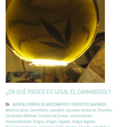
¿EN QUÉ PAÍSES ES LEGAL EL CANNABIDIOL?
AGENCIA ESPAÑOLA DE MEDICAMENTOS Y PRODUCTOS SANITARIOS
,
América Latina
,
cannabidiol
,
cannabis
,
cannabis medicinal
,
Colombia
,
Conductas Adictivas
,
Consejo de Europa
,
consumidores
,
despenalización
,
Drogas
,
drogas ilegales
,
drogas legales
,