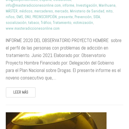
info@masteradiccionesonline.com
,
informe
,
Investigación
,
Marihuana
,
MÁSTER
,
médicos
,
mercaderes
,
mercado
,
Ministerio de Sanidad
,
mito
,
niños
,
OMS
,
ONU
,
PREINSCRIPCIÓN
,
presente
,
Prevención
,
SIDA
,
socialización
,
tabaco
,
Tráfico
,
Tratamiento
,
victimización
,
www.masteradiccionesonline.com
INFORME 2020 DEL OBSERVATORIO PROYECTO HOMBRE sobre
el perfil de las personas con problemas de adicción en
tratamiento. Junio 2021 Elaborado por: Observatorio
Proyecto Hombre Financiado por: Delegación del Gobierno
para el Plan Nacional sobre Drogas. El presente informe es el
noveno consecutivo que,…
LEER MÁS