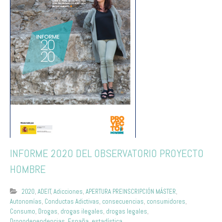
INFORME 2020 DEL OBSERVATORIO PROYECTO
HOMBRE
2020
,
ADEIT
,
Adicciones
,
APERTURA PREINSCRIPCIÓN MÁSTER
,
Autonomías
,
Conductas Adictivas
,
consecuencias
,
consumidores
,
Consumo
,
Drogas
,
drogas ilegales
,
drogas legales
,
Drogodependencias
,
España
,
estadística
,