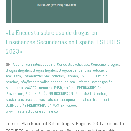
«La Encuesta sobre uso de drogas en
Enseñanzas Secundarias en España, ESTUDES
2023»
Alcohol
,
cannabis
,
cocaína
,
Conductas Adictivas
,
Consumo
,
Drogas
,
drogas ilegales
,
drogas legales
,
Drogodependencias
,
educación
,
encuesta
,
Enseñanzas Secundarias
,
España
,
ESTUDES
,
estudio
,
heroína
,
info@masteradiccionesonline.com
,
informe
,
Investigación
,
Marihuana
,
MÁSTER
,
menores
,
PNSD
,
política
,
PREINSCRIPCIÓN
,
Prevención
,
PROLONGACIÓN PREINSCRIPCIÓN EN EL MÁSTER
,
salud
,
sustancias psicoactivas
,
tabaco
,
tabaquismo
,
Tráfico
,
Tratamiento
,
ÚLTIMOS DÍAS PREINSCRIPCIÓN MÁSTER
,
vapeo
,
www.masteradiccionesonline.com
Fuente: Plan Nacional Sobre Drogas. Páginas: 88. La encuesta