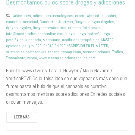
Desmontamos bulos sobre drogas y adicciones
Adicciones
,
adicciones tecnológicas
,
adicto
,
Alcohol
,
cannabis
,
cannabis medicinal
,
Conductas Adictivas
,
Drogas
,
drogas ilegales
,
drogas legales
,
Drogodependencias
,
efectos
,
fake news
,
info@masteradiccionesonline.com
,
juego
,
juego 'online'
,
juego
patológico
,
ludopatía
,
Marihuana
,
marihuana terapéutica
,
MÁSTER
,
opioides
,
peligro
,
PROLONGACIÓN PREINSCRIPCIÓN EN EL MÁSTER
,
sustancias psicoactivas
,
tabaco
,
tabaquismo
,
tecnoadicciones
,
Tráfico
,
Tratamiento
,
vapeo
,
www.masteradiccionesonline.com
Fuente: www.rtve.es. Lara J. Huwyler / María Navarro /
VerificaRTVE De la falsa idea de que vapear es más sano que
fumar hasta el bulo de que el cannabis es curativo:
desmontamos mentiras sobre adicciones En redes sociales
circulan mensajes…
LEER MÁS