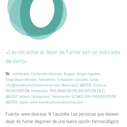
«Las recaídas al dejar de fumar son un indicador
de éxito»
antitabaco
,
Conductas Adictivas
,
Drogas
,
drogas legales
,
Drogodependencias
,
fumadores
,
fumadores sociales
,
fumar
,
info@masteradiccionesonline.com
,
Marihuana
,
MÁSTER
,
nicotina
,
PREINSCRIPCIÓN
,
Prevención
,
PROLONGACIÓN PREINSCRIPCIÓN EN EL
MÁSTER
,
tabaco
,
tabaquismo
,
Tratamiento
,
ÚLTIMOS DÍAS PREINSCRIPCIÓN
MÁSTER
,
vapeo
,
www.masteradiccionesonline.com
Fuente: www.deia.eus. N. Lauzirika. Las personas que deseen
dejar de fumar disponen de una nueva opción farmacológica