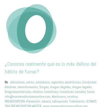
¿Conoces realmente qué es lo más dañino del
hábito de fumar?
Adicciones
,
adicto
,
antitabaco
,
cigarrillos electrónicos
,
Conductas
Adictivas
,
desinformación
,
Drogas
,
drogas ilegales
,
drogas legales
,
Drogodependencias
,
efectos
,
fumadores
,
fumadores sociales
,
fumar
,
info@masteradiccionesonline.com
,
Marihuana
,
nicotina
,
PREINSCRIPCIÓN
,
Prevención
,
tabaco
,
tabaquismo
,
Tratamiento
,
ÚLTIMOS
DÍAS PREINSCRIPCIÓN MÁSTER
,
www.masteradiccionesonline.com