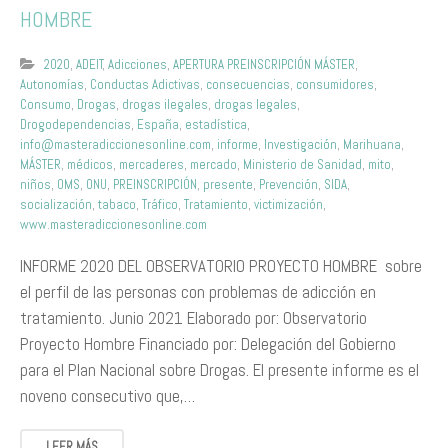
HOMBRE
2020
,
ADEIT
,
Adicciones
,
APERTURA PREINSCRIPCIÓN MÁSTER
,
Autonomías
,
Conductas Adictivas
,
consecuencias
,
consumidores
,
Consumo
,
Drogas
,
drogas ilegales
,
drogas legales
,
Drogodependencias
,
España
,
estadística
,
info@masteradiccionesonline.com
,
informe
,
Investigación
,
Marihuana
,
MÁSTER
,
médicos
,
mercaderes
,
mercado
,
Ministerio de Sanidad
,
mito
,
niños
,
OMS
,
ONU
,
PREINSCRIPCIÓN
,
presente
,
Prevención
,
SIDA
,
socialización
,
tabaco
,
Tráfico
,
Tratamiento
,
victimización
,
www.masteradiccionesonline.com
INFORME 2020 DEL OBSERVATORIO PROYECTO HOMBRE sobre
el perfil de las personas con problemas de adicción en
tratamiento. Junio 2021 Elaborado por: Observatorio
Proyecto Hombre Financiado por: Delegación del Gobierno
para el Plan Nacional sobre Drogas. El presente informe es el
noveno consecutivo que,…
LEER MÁS