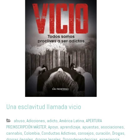
Una esclavitud llamada vicio
abuso
,
Adicciones
,
adicto
,
América Latina
,
APERTURA
PREINSCRIPCIÓN MÁSTER
,
Apoyo
,
aprendizaje
,
apuestas
,
asociaciones
,
cannabis
,
Colombia
,
Conductas Adictivas
,
consejos
,
curación
,
Drogas
,
drogas ilegales
,
drogas legales
,
Drogodependencias
,
experiencia