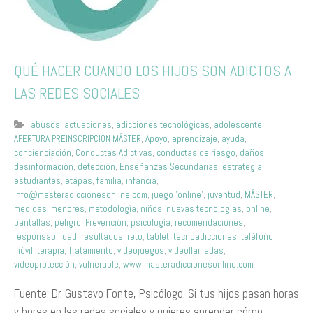
QUÉ HACER CUANDO LOS HIJOS SON ADICTOS A
LAS REDES SOCIALES
abusos
,
actuaciones
,
adicciones tecnológicas
,
adolescente
,
APERTURA PREINSCRIPCIÓN MÁSTER
,
Apoyo
,
aprendizaje
,
ayuda
,
concienciación
,
Conductas Adictivas
,
conductas de riesgo
,
daños
,
desinformación
,
detección
,
Enseñanzas Secundarias
,
estrategia
,
estudiantes
,
etapas
,
familia
,
infancia
,
info@masteradiccionesonline.com
,
juego 'online'
,
juventud
,
MÁSTER
,
medidas
,
menores
,
metodología
,
niños
,
nuevas tecnologías
,
online
,
pantallas
,
peligro
,
Prevención
,
psicología
,
recomendaciones
,
responsabilidad
,
resultados
,
reto
,
tablet
,
tecnoadicciones
,
teléfono
móvil
,
terapia
,
Tratamiento
,
videojuegos
,
videollamadas
,
videoprotección
,
vulnerable
,
www.masteradiccionesonline.com
Fuente: Dr. Gustavo Fonte, Psicólogo. Si tus hijos pasan horas
y horas en las redes sociales y quieres aprender cómo