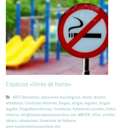
Espacios «libres de humo»
ADEIT
,
Adicciones
,
adicciones tecnológicas
,
adicto
,
Alcohol
,
antitabaco
,
Conductas Adictivas
,
Drogas
,
drogas ilegales
,
drogas
legales
,
Drogodependencias
,
fumadores
,
fumadores sociales
,
fumar
,
infancia
,
info@masteradiccionesonline.com
,
MÁSTER
,
niños
,
prohibir
,
tabaco
,
tabaquismo
,
Universitat de València
,
www.masteradiccionesonline.com