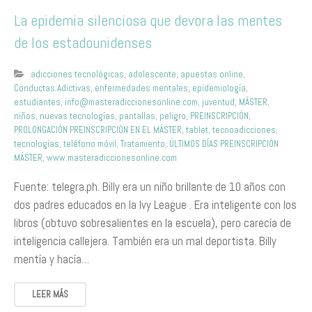
La epidemia silenciosa que devora las mentes
de los estadounidenses
adicciones tecnológicas
,
adolescente
,
apuestas online
,
Conductas Adictivas
,
enfermedades mentales
,
epidemiología
,
estudiantes
,
info@masteradiccionesonline.com
,
juventud
,
MÁSTER
,
niños
,
nuevas tecnologías
,
pantallas
,
peligro
,
PREINSCRIPCIÓN
,
PROLONGACIÓN PREINSCRIPCIÓN EN EL MÁSTER
,
tablet
,
tecnoadicciones
,
tecnologías
,
teléfono móvil
,
Tratamiento
,
ÚLTIMOS DÍAS PREINSCRIPCIÓN
MÁSTER
,
www.masteradiccionesonline.com
Fuente: telegra.ph. Billy era un niño brillante de 10 años con
dos padres educados en la Ivy League . Era inteligente con los
libros (obtuvo sobresalientes en la escuela), pero carecía de
inteligencia callejera. También era un mal deportista. Billy
mentía y hacía…
LEER MÁS