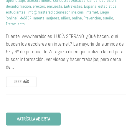
aprendizaje
,
asesoramiento
,
Conductas Adictivas
,
daños
,
depresión
,
desinformación
,
efectos
,
encuesta
,
Entrevistas
,
España
,
estadística
,
estudiantes
,
info@masteradiccionesonline.com
,
Internet
,
juego
'online'
,
MÁSTER
,
muerte
,
mujeres
,
niños
,
online
,
Prevención
,
sueño
,
Tratamiento
Fuente: www.heraldo.es. LUCÍA SERRANO. ¿Qué hacen, qué
buscan los escolares en internet? La mayoría de alumnos de
5º y 6º de primaria de Zaragoza dicen que utilizan la red para
buscar información, ver vídeos y hacer trabajos; pero cerca
de…
LEER MÁS
MATRÍCULA ABIERTA