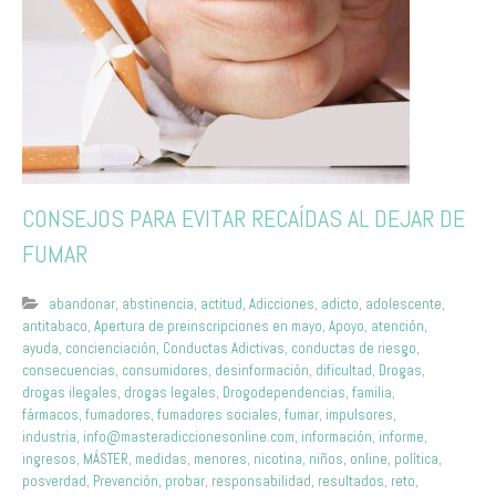
CONSEJOS PARA EVITAR RECAÍDAS AL DEJAR DE
FUMAR
abandonar
,
abstinencia
,
actitud
,
Adicciones
,
adicto
,
adolescente
,
antitabaco
,
Apertura de preinscripciones en mayo
,
Apoyo
,
atención
,
ayuda
,
concienciación
,
Conductas Adictivas
,
conductas de riesgo
,
consecuencias
,
consumidores
,
desinformación
,
dificultad
,
Drogas
,
drogas ilegales
,
drogas legales
,
Drogodependencias
,
familia
,
fármacos
,
fumadores
,
fumadores sociales
,
fumar
,
impulsores
,
industria
,
info@masteradiccionesonline.com
,
información
,
informe
,
ingresos
,
MÁSTER
,
medidas
,
menores
,
nicotina
,
niños
,
online
,
política
,
posverdad
,
Prevención
,
probar
,
responsabilidad
,
resultados
,
reto
,