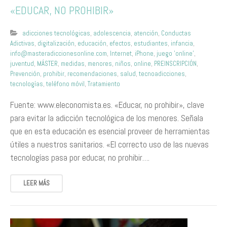
«EDUCAR, NO PROHIBIR»
adicciones tecnológicas
,
adolescencia
,
atención
,
Conductas
Adictivas
,
digitalización
,
educación
,
efectos
,
estudiantes
,
infancia
,
info@masteradiccionesonline.com
,
Internet
,
iPhone
,
juego 'online'
,
juventud
,
MÁSTER
,
medidas
,
menores
,
niños
,
online
,
PREINSCRIPCIÓN
,
Prevención
,
prohibir
,
recomendaciones
,
salud
,
tecnoadicciones
,
tecnologías
,
teléfono móvil
,
Tratamiento
Fuente: www.eleconomista.es. «Educar, no prohibir», clave
para evitar la adicción tecnológica de los menores. Señala
que en esta educación es esencial proveer de herramientas
útiles a nuestros sanitarios. «El correcto uso de las nuevas
tecnologías pasa por educar, no prohibir….
LEER MÁS