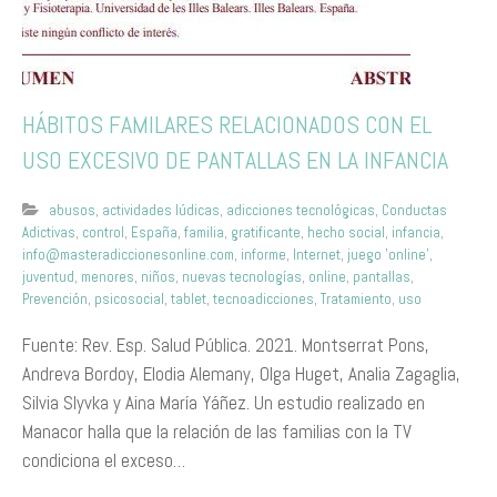
HÁBITOS FAMILARES RELACIONADOS CON EL
USO EXCESIVO DE PANTALLAS EN LA INFANCIA
abusos
,
actividades lúdicas
,
adicciones tecnológicas
,
Conductas
Adictivas
,
control
,
España
,
familia
,
gratificante
,
hecho social
,
infancia
,
info@masteradiccionesonline.com
,
informe
,
Internet
,
juego 'online'
,
juventud
,
menores
,
niños
,
nuevas tecnologías
,
online
,
pantallas
,
Prevención
,
psicosocial
,
tablet
,
tecnoadicciones
,
Tratamiento
,
uso
Fuente: Rev. Esp. Salud Pública. 2021. Montserrat Pons,
Andreva Bordoy, Elodia Alemany, Olga Huget, Analia Zagaglia,
Silvia Slyvka y Aina María Yáñez. Un estudio realizado en
Manacor halla que la relación de las familias con la TV
condiciona el exceso…