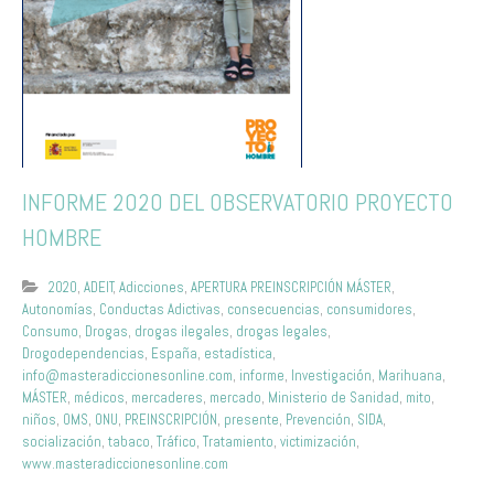
INFORME 2020 DEL OBSERVATORIO PROYECTO
HOMBRE
2020
,
ADEIT
,
Adicciones
,
APERTURA PREINSCRIPCIÓN MÁSTER
,
Autonomías
,
Conductas Adictivas
,
consecuencias
,
consumidores
,
Consumo
,
Drogas
,
drogas ilegales
,
drogas legales
,
Drogodependencias
,
España
,
estadística
,
info@masteradiccionesonline.com
,
informe
,
Investigación
,
Marihuana
,
MÁSTER
,
médicos
,
mercaderes
,
mercado
,
Ministerio de Sanidad
,
mito
,
niños
,
OMS
,
ONU
,
PREINSCRIPCIÓN
,
presente
,
Prevención
,
SIDA
,
socialización
,
tabaco
,
Tráfico
,
Tratamiento
,
victimización
,
www.masteradiccionesonline.com