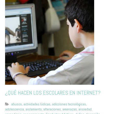
¿QUÉ HACEN LOS ESCOLARES EN INTERNET?
abusos
,
actividades lúdicas
,
adicciones tecnológicas
,
adolescencia
,
aislamiento
,
alteraciones
,
amenazas
,
ansiedad
,