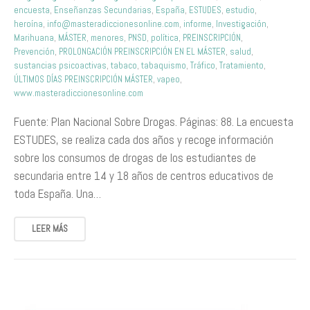
encuesta
,
Enseñanzas Secundarias
,
España
,
ESTUDES
,
estudio
,
heroína
,
info@masteradiccionesonline.com
,
informe
,
Investigación
,
Marihuana
,
MÁSTER
,
menores
,
PNSD
,
política
,
PREINSCRIPCIÓN
,
Prevención
,
PROLONGACIÓN PREINSCRIPCIÓN EN EL MÁSTER
,
salud
,
sustancias psicoactivas
,
tabaco
,
tabaquismo
,
Tráfico
,
Tratamiento
,
ÚLTIMOS DÍAS PREINSCRIPCIÓN MÁSTER
,
vapeo
,
www.masteradiccionesonline.com
Fuente: Plan Nacional Sobre Drogas. Páginas: 88. La encuesta
ESTUDES, se realiza cada dos años y recoge información
sobre los consumos de drogas de los estudiantes de
secundaria entre 14 y 18 años de centros educativos de
toda España. Una…
LEER MÁS