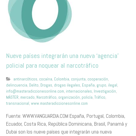
Nueve países integrarán una nueva ‘agencia’
policial para noquear al narcotráfico
antinarcóticos
,
cocaína
,
Colombia
,
conjunta
,
cooperación
,
delincuencia
,
Delito
,
Drogas
,
drogas ilegales
,
España
,
grupo
,
ilegal
,
info@masteradiccionesonline.com
,
internacionales
,
Investigación
,
MÁSTER
,
mercado
,
Narcotráfico
,
organización
,
policía
,
Tráfico
,
transnacional
,
www.masteradiccionesonline.com
Fuente: WWW.VANGUARDIA.COM España, Portugal, Colombia,
Ecuador, Costa Rica, República Dominicana, Brasil, Panamá y
Dubai son los nueve países que integrarán una nueva