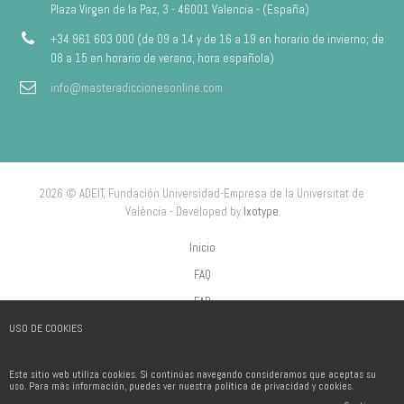
Plaza Virgen de la Paz, 3 - 46001 Valencia - (España)
+34 961 603 000 (de 09 a 14 y de 16 a 19 en horario de invierno; de
08 a 15 en horario de verano, hora española)
info@masteradiccionesonline.com
2026 © ADEIT, Fundación Universidad-Empresa de la Universitat de
València - Developed by
Ixotype
Inicio
FAQ
FAP
USO DE COOKIES
Aviso Legal
Política de privacidad
Este sitio web utiliza cookies. Si continúas navegando consideramos que aceptas su
Política de Cookies
uso. Para más información, puedes ver nuestra política de privacidad y cookies.