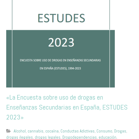
«La Encuesta sobre uso de drogas en
Enseñanzas Secundarias en España, ESTUDES
2023»
Alcohol
,
cannabis
,
cocaína
,
Conductas Adictivas
,
Consumo
,
Drogas
,
drogas ilegales
,
drogas legales
,
Drogodependencias
,
educación
,