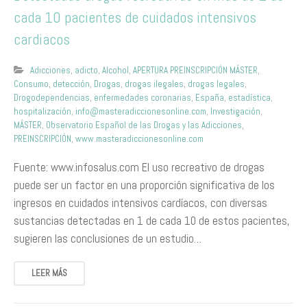
cada 10 pacientes de cuidados intensivos
cardiacos
Adicciones
,
adicto
,
Alcohol
,
APERTURA PREINSCRIPCIÓN MÁSTER
,
Consumo
,
detección
,
Drogas
,
drogas ilegales
,
drogas legales
,
Drogodependencias
,
enfermedades coronarias
,
España
,
estadística
,
hospitalización
,
info@masteradiccionesonline.com
,
Investigación
,
MÁSTER
,
Observatorio Español de las Drogas y las Adicciones
,
PREINSCRIPCIÓN
,
www.masteradiccionesonline.com
Fuente: www.infosalus.com El uso recreativo de drogas
puede ser un factor en una proporción significativa de los
ingresos en cuidados intensivos cardíacos, con diversas
sustancias detectadas en 1 de cada 10 de estos pacientes,
sugieren las conclusiones de un estudio…
LEER MÁS