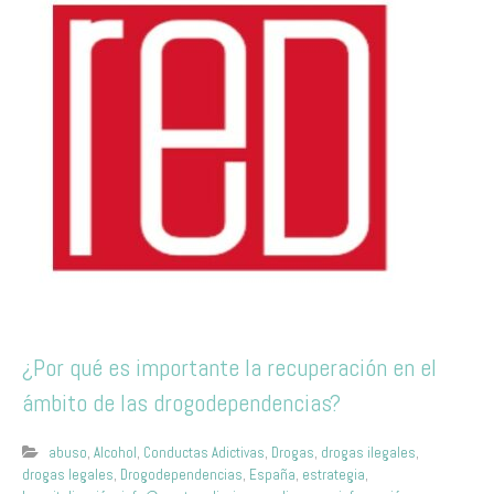
¿Por qué es importante la recuperación en el
ámbito de las drogodependencias?
abuso
,
Alcohol
,
Conductas Adictivas
,
Drogas
,
drogas ilegales
,
drogas legales
,
Drogodependencias
,
España
,
estrategia
,