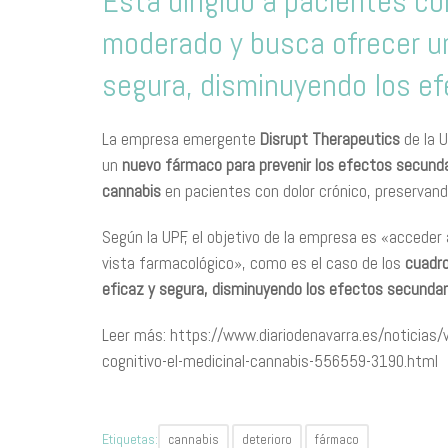
Está dirigido a pacientes c
moderado y busca ofrecer una
segura, disminuyendo los e
La empresa emergente
Disrupt Therapeutics
de la 
un
nuevo fármaco para prevenir los efectos secundari
cannabis
en pacientes con dolor crónico, preservan
Según la UPF, el objetivo de la empresa es «accede
vista farmacológico», como es el caso de los
cuadro
eficaz y segura, disminuyendo los efectos secundar
Leer más: https://www.diariodenavarra.es/noticias/v
cognitivo-el-medicinal-cannabis-556559-3190.html
Etiquetas:
cannabis
deterioro
fármaco