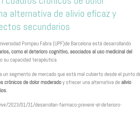
on cuadros crónicos de dolor
 alternativa de alivio eficaz y
fectos secundarios
Universidad Pompeu Fabra (UPF)de Barcelona está desarrollando
os, como el deterioro cognitivo, asociados al uso medicinal del
do su capacidad terapéutica.
r a un segmento de mercado que está mal cubierto desde el punto d
s crónicos de dolor moderado
y ofrecer una alternativa de
alivio
ios.
ivir/2023/01/31/desarrollan-farmaco-prevenir-el-deterioro-