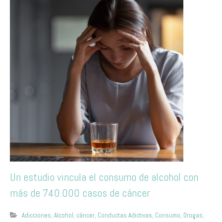
Un estudio vincula el consumo de alcohol con
más de 740.000 casos de cáncer
Adicciones
,
Alcohol
,
cáncer
,
Conductas Adictivas
,
Consumo
,
Drogas
,