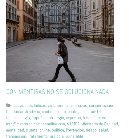
CON MENTIRAS NO SE SOLUCIONA NADA
actividades lúdicas
,
aislamiento
,
amenazas
,
concienciación
,
Conductas Adictivas
,
confinamiento
,
contagios
,
covid-19
,
epidemiología
,
España
,
estrategia
,
expertos
,
falso
,
Gobierno
,
info@masteradiccionesonline.com
,
MÁSTER
,
Ministerio de Sanidad
,
mortalidad
,
muerte
,
online
,
política
,
Prevención
,
riesgo
,
salud
,
transmisión
,
Tratamiento
,
virología
,
vulnerable