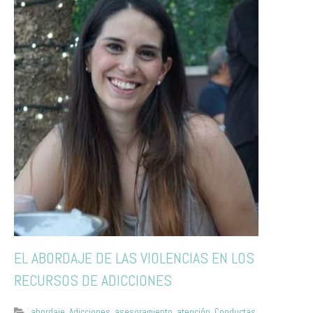
EL ABORDAJE DE LAS VIOLENCIAS EN LOS
RECURSOS DE ADICCIONES
abordaje
,
Adicciones
,
asesoramiento
,
atención
,
Conductas