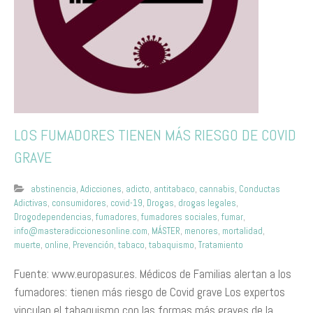
LOS FUMADORES TIENEN MÁS RIESGO DE COVID
GRAVE
abstinencia
,
Adicciones
,
adicto
,
antitabaco
,
cannabis
,
Conductas
Adictivas
,
consumidores
,
covid-19
,
Drogas
,
drogas legales
,
Drogodependencias
,
fumadores
,
fumadores sociales
,
fumar
,
info@masteradiccionesonline.com
,
MÁSTER
,
menores
,
mortalidad
,
muerte
,
online
,
Prevención
,
tabaco
,
tabaquismo
,
Tratamiento
Fuente: www.europasur.es. Médicos de Familias alertan a los
fumadores: tienen más riesgo de Covid grave Los expertos
vinculan el tabaquismo con las formas más graves de la