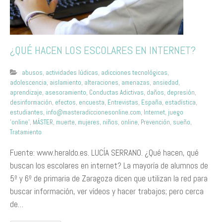
¿QUÉ HACEN LOS ESCOLARES EN INTERNET?
abusos
,
actividades lúdicas
,
adicciones tecnológicas
,
adolescencia
,
aislamiento
,
alteraciones
,
amenazas
,
ansiedad
,
aprendizaje
,
asesoramiento
,
Conductas Adictivas
,
daños
,
depresión
,
desinformación
,
efectos
,
encuesta
,
Entrevistas
,
España
,
estadística
,
estudiantes
,
info@masteradiccionesonline.com
,
Internet
,
juego
'online'
,
MÁSTER
,
muerte
,
mujeres
,
niños
,
online
,
Prevención
,
sueño
,
Tratamiento
Fuente: www.heraldo.es. LUCÍA SERRANO. ¿Qué hacen, qué
buscan los escolares en internet? La mayoría de alumnos de
5º y 6º de primaria de Zaragoza dicen que utilizan la red para
buscar información, ver vídeos y hacer trabajos; pero cerca
de…