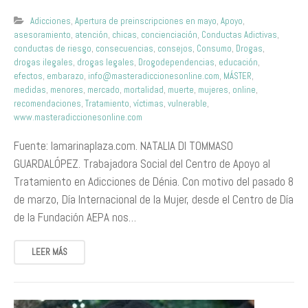
Adicciones
,
Apertura de preinscripciones en mayo
,
Apoyo
,
asesoramiento
,
atención
,
chicas
,
concienciación
,
Conductas Adictivas
,
conductas de riesgo
,
consecuencias
,
consejos
,
Consumo
,
Drogas
,
drogas ilegales
,
drogas legales
,
Drogodependencias
,
educación
,
efectos
,
embarazo
,
info@masteradiccionesonline.com
,
MÁSTER
,
medidas
,
menores
,
mercado
,
mortalidad
,
muerte
,
mujeres
,
online
,
recomendaciones
,
Tratamiento
,
víctimas
,
vulnerable
,
www.masteradiccionesonline.com
Fuente: lamarinaplaza.com. NATALIA DI TOMMASO
GUARDALÓPEZ. Trabajadora Social del Centro de Apoyo al
Tratamiento en Adicciones de Dénia. Con motivo del pasado 8
de marzo, Día Internacional de la Mujer, desde el Centro de Día
de la Fundación AEPA nos…
LEER MÁS