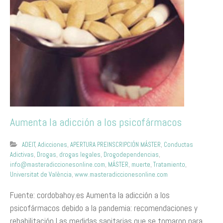
Aumenta la adicción a los psicofármacos
ADEIT
,
Adicciones
,
APERTURA PREINSCRIPCIÓN MÁSTER
,
Conductas
Adictivas
,
Drogas
,
drogas legales
,
Drogodependencias
,
info@masteradiccionesonline.com
,
MÁSTER
,
muerte
,
Tratamiento
,
Universitat de València
,
www.masteradiccionesonline.com
Fuente: cordobahoy.es Aumenta la adicción a los
psicofármacos debido a la pandemia: recomendaciones y
rehabilitación Las medidas sanitarias que se tomaron para