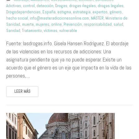
Adictivas
,
control
,
detección
,
Drogas
,
drogas ilegales
,
drogas legales
,
Drogodependencias
,
España
,
estigma
,
estrategia
,
expertos
,
género
,
hecho social
,
info@masteradiccionesonline.com
,
MÁSTER
,
Ministerio de
Sanidad
,
muerte
,
mujeres
,
online
,
Prevención
,
responsabilidad
,
salud
,
Sanidad
,
Tratamiento
,
víctimas
,
vulnerable
Fuente: lasdrogas.info. Gisela Hansen Rodríguez. El abordaje
de las violencias en los recursos de adicciones: Una
asignatura pendiente que ya no puede esperar. Existe un
acuerdo que el género es un eje que impacta en la vida de las
persones,…
LEER MÁS