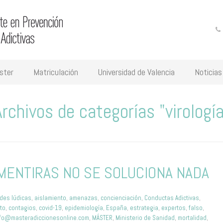
ster
Matriculación
Universidad de Valencia
Noticias
Archivos de categorías "virología
MENTIRAS NO SE SOLUCIONA NADA
ades lúdicas
,
aislamiento
,
amenazas
,
concienciación
,
Conductas Adictivas
,
to
,
contagios
,
covid-19
,
epidemiología
,
España
,
estrategia
,
expertos
,
falso
,
nfo@masteradiccionesonline.com
,
MÁSTER
,
Ministerio de Sanidad
,
mortalidad
,