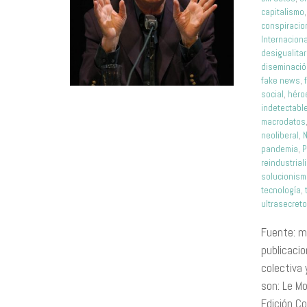
capitalismo
conspiracio
Internaciona
desigualitar
diseminaci
fake news
,
social
,
héro
indetectabl
macrodatos
neoliberal
,
N
pandemia
,
P
reindustrial
solucionis
tecnología
,
ultrasecret
Fuente: m
publicacio
colectiva
son: Le M
Edición Co