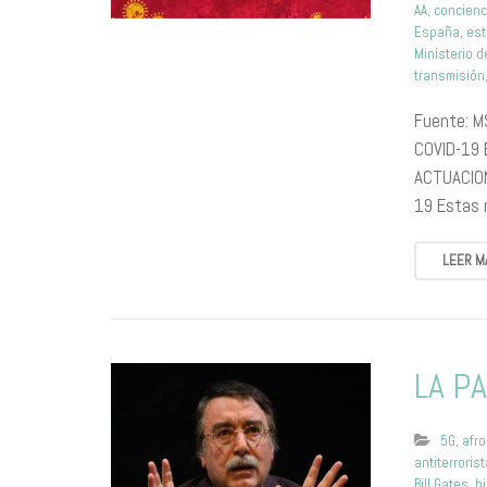
AA
,
concienc
España
,
est
Ministerio 
transmisión
Fuente: M
COVID-19 
ACTUACIO
19 Estas 
LEER M
LA P
5G
,
afr
antiterroris
Bill Gates
,
b