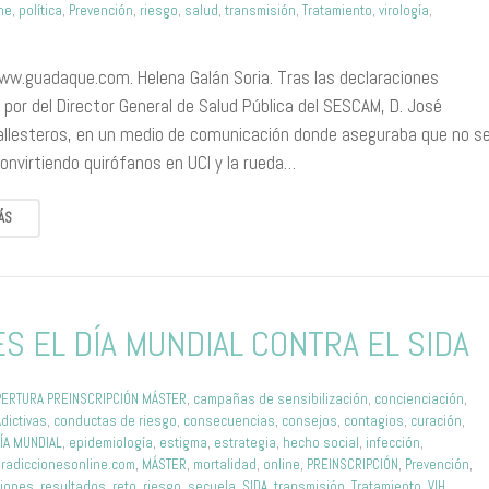
ne
,
política
,
Prevención
,
riesgo
,
salud
,
transmisión
,
Tratamiento
,
virología
,
ww.guadaque.com. Helena Galán Soria. Tras las declaraciones
 por del Director General de Salud Pública del SESCAM, D. José
allesteros, en un medio de comunicación donde aseguraba que no s
onvirtiendo quirófanos en UCI y la rueda…
ÁS
ES EL DÍA MUNDIAL CONTRA EL SIDA
PERTURA PREINSCRIPCIÓN MÁSTER
,
campañas de sensibilización
,
concienciación
,
dictivas
,
conductas de riesgo
,
consecuencias
,
consejos
,
contagios
,
curación
,
ÍA MUNDIAL
,
epidemiología
,
estigma
,
estrategia
,
hecho social
,
infección
,
radiccionesonline.com
,
MÁSTER
,
mortalidad
,
online
,
PREINSCRIPCIÓN
,
Prevención
,
iones
,
resultados
,
reto
,
riesgo
,
secuela
,
SIDA
,
transmisión
,
Tratamiento
,
VIH
,