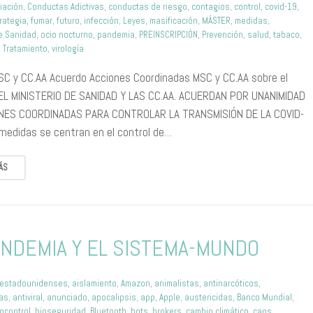
iación
,
Conductas Adictivas
,
conductas de riesgo
,
contagios
,
control
,
covid-19
,
rategia
,
fumar
,
futuro
,
infección
,
Leyes
,
masificación
,
MÁSTER
,
medidas
,
de Sanidad
,
ocio nocturno
,
pandemia
,
PREINSCRIPCIÓN
,
Prevención
,
salud
,
tabaco
,
,
Tratamiento
,
virología
SC y CC.AA Acuerdo Acciones Coordinadas MSC y CC.AA sobre el
EL MINISTERIO DE SANIDAD Y LAS CC.AA. ACUERDAN POR UNANIMIDAD
NES COORDINADAS PARA CONTROLAR LA TRANSMISIÓN DE LA COVID-
medidas se centran en el control de…
ÁS
ANDEMIA Y EL SISTEMA-MUNDO
oestadounidenses
,
aislamiento
,
Amazon
,
animalistas
,
antinarcóticos
,
tas
,
antiviral
,
anunciado
,
apocalipsis
,
app
,
Apple
,
austericidas
,
Banco Mundial
,
iocontrol
,
bioseguridad
,
Bluetooth
,
bots
,
brokers
,
cambio climático
,
caos
,