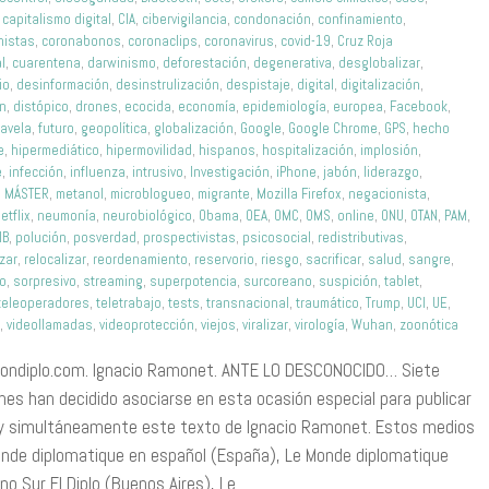
,
capitalismo digital
,
CIA
,
cibervigilancia
,
condonación
,
confinamiento
,
nistas
,
coronabonos
,
coronaclips
,
coronavirus
,
covid-19
,
Cruz Roja
l
,
cuarentena
,
darwinismo
,
deforestación
,
degenerativa
,
desglobalizar
,
io
,
desinformación
,
desinstrulización
,
despistaje
,
digital
,
digitalización
,
ón
,
distópico
,
drones
,
ecocida
,
economía
,
epidemiología
,
europea
,
Facebook
,
favela
,
futuro
,
geopolítica
,
globalización
,
Google
,
Google Chrome
,
GPS
,
hecho
e
,
hipermediático
,
hipermovilidad
,
hispanos
,
hospitalización
,
implosión
,
e
,
infección
,
influenza
,
intrusivo
,
Investigación
,
iPhone
,
jabón
,
liderazgo
,
,
MÁSTER
,
metanol
,
microblogueo
,
migrante
,
Mozilla Firefox
,
negacionista
,
etflix
,
neumonía
,
neurobiológico
,
Obama
,
OEA
,
OMC
,
OMS
,
online
,
ONU
,
OTAN
,
PAM
,
IB
,
polución
,
posverdad
,
prospectivistas
,
psicosocial
,
redistributivas
,
izar
,
relocalizar
,
reordenamiento
,
reservorio
,
riesgo
,
sacrificar
,
salud
,
sangre
,
mo
,
sorpresivo
,
streaming
,
superpotencia
,
surcoreano
,
suspición
,
tablet
,
teleoperadores
,
teletrabajo
,
tests
,
transnacional
,
traumático
,
Trump
,
UCI
,
UE
,
o
,
videollamadas
,
videoprotección
,
viejos
,
viralizar
,
virología
,
Wuhan
,
zoonótica
ondiplo.com. Ignacio Ramonet. ANTE LO DESCONOCIDO… Siete
nes han decidido asociarse en esta ocasión especial para publicar
 y simultáneamente este texto de Ignacio Ramonet. Estos medios
onde diplomatique en español (España), Le Monde diplomatique
no Sur El Diplo (Buenos Aires), Le…