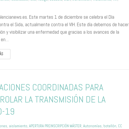
alencianews.es. Este martes 1 de diciembre se celebra el Día
ontra el Sida, actualmente contra el VIH. Este día debemos de hacer
ión y visibilizar una enfermedad que gracias a los avances de la
a en…
ÁS
ACIONES COORDINADAS PARA
ROLAR LA TRANSMISIÓN DE LA
D-19
iones
,
aislamiento
,
APERTURA PREINSCRIPCIÓN MÁSTER
,
Autonomías
,
botellón
,
CC