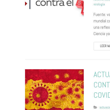
virología
Fuente: v
mundial c
una reflex
Ciencia y
LEER M
ACTU
CONT
COVI
actuac