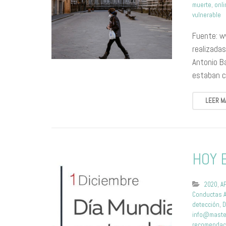
muerte
,
onli
vulnerable
Fuente: w
realizadas
Antonio B
estaban c
LEER M
HOY 
2020
,
A
Conductas A
detección
,
D
info@maste
recomendac