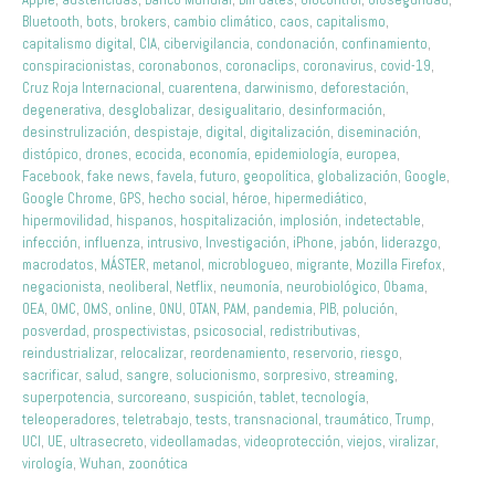
Bluetooth
,
bots
,
brokers
,
cambio climático
,
caos
,
capitalismo
,
capitalismo digital
,
CIA
,
cibervigilancia
,
condonación
,
confinamiento
,
conspiracionistas
,
coronabonos
,
coronaclips
,
coronavirus
,
covid-19
,
Cruz Roja Internacional
,
cuarentena
,
darwinismo
,
deforestación
,
degenerativa
,
desglobalizar
,
desigualitario
,
desinformación
,
desinstrulización
,
despistaje
,
digital
,
digitalización
,
diseminación
,
distópico
,
drones
,
ecocida
,
economía
,
epidemiología
,
europea
,
Facebook
,
fake news
,
favela
,
futuro
,
geopolítica
,
globalización
,
Google
,
Google Chrome
,
GPS
,
hecho social
,
héroe
,
hipermediático
,
hipermovilidad
,
hispanos
,
hospitalización
,
implosión
,
indetectable
,
infección
,
influenza
,
intrusivo
,
Investigación
,
iPhone
,
jabón
,
liderazgo
,
macrodatos
,
MÁSTER
,
metanol
,
microblogueo
,
migrante
,
Mozilla Firefox
,
negacionista
,
neoliberal
,
Netflix
,
neumonía
,
neurobiológico
,
Obama
,
OEA
,
OMC
,
OMS
,
online
,
ONU
,
OTAN
,
PAM
,
pandemia
,
PIB
,
polución
,
posverdad
,
prospectivistas
,
psicosocial
,
redistributivas
,
reindustrializar
,
relocalizar
,
reordenamiento
,
reservorio
,
riesgo
,
sacrificar
,
salud
,
sangre
,
solucionismo
,
sorpresivo
,
streaming
,
superpotencia
,
surcoreano
,
suspición
,
tablet
,
tecnología
,
teleoperadores
,
teletrabajo
,
tests
,
transnacional
,
traumático
,
Trump
,
UCI
,
UE
,
ultrasecreto
,
videollamadas
,
videoprotección
,
viejos
,
viralizar
,
virología
,
Wuhan
,
zoonótica