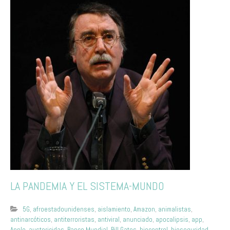
LA PANDEMIA Y EL SISTEMA-MUNDO
5G
,
afroestadounidenses
,
aislamiento
,
Amazon
,
animalistas
,
antinarcóticos
,
antiterroristas
,
antiviral
,
anunciado
,
apocalipsis
,
app
,
Apple
,
austericidas
,
Banco Mundial
,
Bill Gates
,
biocontrol
,
bioseguridad
,