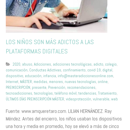
LOS NIÑOS SON MÁS ADICTOS A LAS
PLATAFORMAS DIGITALES
2020
,
abuso
,
Adicciones
,
adicciones tecnológicas
,
adicto
,
colegio
,
comunicación
,
Conductas Adictivas
,
confinamiento
,
covid-19
,
digital
,
dispositivo
,
educación
,
infancia
,
info@masteradiccionesonline.com
,
Internet
,
MÁSTER
,
medidas
,
menores
,
nuevas tecnologías
,
online
,
PREINSCRIPCIÓN
,
presente
,
Prevención
,
recomendaciones
,
tecnoadicciones
,
tecnologías
,
teléfono móvil
,
tendencias
,
Tratamiento
,
ÚLTIMOS DÍAS PREINSCRIPCIÓN MÁSTER
,
videoprotección
,
vulnerable
,
web
Fuente: www.amqueretaro.com. LILIAN HERNÁNDEZ. Ray
Méndez. Antes del encierro, los niños usaban los dispositivos
una hora y media en promedio, hoy se elevó a más de cinco