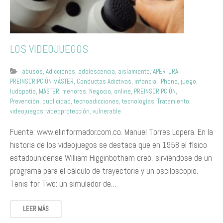
LOS VIDEOJUEGOS
abusos
,
Adicciones
,
adolescencia
,
aislamiento
,
APERTURA
PREINSCRIPCIÓN MÁSTER
,
Conductas Adictivas
,
infancia
,
iPhone
,
juego
,
ludopatía
,
MÁSTER
,
menores
,
Negocio
,
online
,
PREINSCRIPCIÓN
,
Prevención
,
publicidad
,
tecnoadicciones
,
tecnologías
,
Tratamiento
,
videojuegos
,
videoprotección
,
vulnerable
Fuente: www.elinformador.com.co. Manuel Torres Lopera. En la
historia de los videojuegos se destaca que en 1958 el físico
estadounidense William Higginbotham creó, sirviéndose de un
programa para el cálculo de trayectoria y un osciloscopio.
Tenis for Two: un simulador de…
LEER MÁS