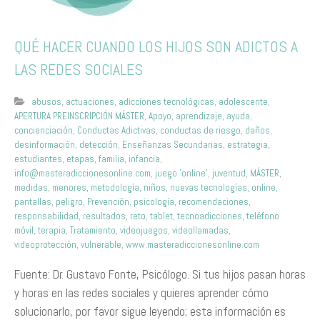
QUÉ HACER CUANDO LOS HIJOS SON ADICTOS A
LAS REDES SOCIALES
abusos
,
actuaciones
,
adicciones tecnológicas
,
adolescente
,
APERTURA PREINSCRIPCIÓN MÁSTER
,
Apoyo
,
aprendizaje
,
ayuda
,
concienciación
,
Conductas Adictivas
,
conductas de riesgo
,
daños
,
desinformación
,
detección
,
Enseñanzas Secundarias
,
estrategia
,
estudiantes
,
etapas
,
familia
,
infancia
,
info@masteradiccionesonline.com
,
juego 'online'
,
juventud
,
MÁSTER
,
medidas
,
menores
,
metodología
,
niños
,
nuevas tecnologías
,
online
,
pantallas
,
peligro
,
Prevención
,
psicología
,
recomendaciones
,
responsabilidad
,
resultados
,
reto
,
tablet
,
tecnoadicciones
,
teléfono
móvil
,
terapia
,
Tratamiento
,
videojuegos
,
videollamadas
,
videoprotección
,
vulnerable
,
www.masteradiccionesonline.com
Fuente: Dr. Gustavo Fonte, Psicólogo. Si tus hijos pasan horas
y horas en las redes sociales y quieres aprender cómo
solucionarlo, por favor sigue leyendo; esta información es