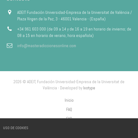
ADEIT Fundación Universidad-Empresa de la Universitat de València /
Plaza Virgen de la Paz, 3 - 46001 Valencia - (España)
+34 961 603 000 (de 09 a 14 y de 16 a 19 en horario de invierno; de
08 a 15 en horario de verano, hora española)
info@masteradiccionesonline.com
2026 © ADEIT, Fundación Universidad-Empresa de la Universitat de
València - Developed by
Ixotype
Inicio
FAQ
FAP
USO DE COOKIES
Aviso Legal
Política de privacidad