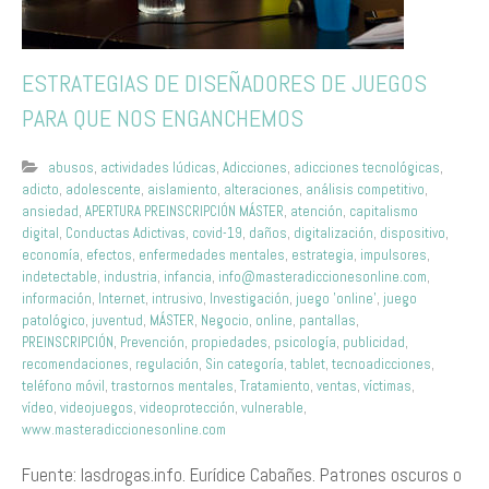
ESTRATEGIAS DE DISEÑADORES DE JUEGOS
PARA QUE NOS ENGANCHEMOS
abusos
,
actividades lúdicas
,
Adicciones
,
adicciones tecnológicas
,
adicto
,
adolescente
,
aislamiento
,
alteraciones
,
análisis competitivo
,
ansiedad
,
APERTURA PREINSCRIPCIÓN MÁSTER
,
atención
,
capitalismo
digital
,
Conductas Adictivas
,
covid-19
,
daños
,
digitalización
,
dispositivo
,
economía
,
efectos
,
enfermedades mentales
,
estrategia
,
impulsores
,
indetectable
,
industria
,
infancia
,
info@masteradiccionesonline.com
,
información
,
Internet
,
intrusivo
,
Investigación
,
juego 'online'
,
juego
patológico
,
juventud
,
MÁSTER
,
Negocio
,
online
,
pantallas
,
PREINSCRIPCIÓN
,
Prevención
,
propiedades
,
psicología
,
publicidad
,
recomendaciones
,
regulación
,
Sin categoría
,
tablet
,
tecnoadicciones
,
teléfono móvil
,
trastornos mentales
,
Tratamiento
,
ventas
,
víctimas
,
vídeo
,
videojuegos
,
videoprotección
,
vulnerable
,
www.masteradiccionesonline.com
Fuente: lasdrogas.info. Eurídice Cabañes. Patrones oscuros o