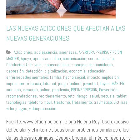
LAS NUEVAS ADICCIONES QUE AFECTAN A LAS
NUEVAS GENERACIONES
Adicciones
,
adolescencia
,
amenazas
,
APERTURA PREINSCRIPCIÓN
MÁSTER
,
Apoyo
,
apuestas online
,
comunicación
,
concienciación
,
Conductas Adictivas
,
consecuencias
,
consejos
,
consumidores
,
depresión
,
detección
,
digitalización
,
economía
,
educación
,
enfermedades mentales
,
familia
,
hecho social
,
impacto
,
implosión
,
impulsores
,
infancia
,
Internet
,
juego 'online'
,
juventud
,
Leyes
,
MÁSTER
,
medidas
,
menores
,
online
,
pandemia
,
PREINSCRIPCIÓN
,
Prevención
,
recomendaciones
,
reordenamiento
,
reto
,
riesgo
,
salud
,
secuela
,
tablet
,
tecnologías
,
teléfono móvil
,
trastorno
,
Tratamiento
,
traumático
,
víctimas
,
videojuegos
,
videoprotección
Fuente: www.eltiempo.com. Gloria Helena Rey. Uso excesivo
del celular y el internet ocasionan problemas similares a los
de las drogas químicas. Deepak Chopra, el médico, escritor y