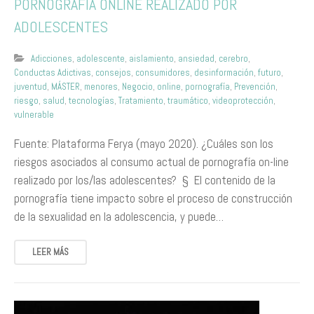
PORNOGRAFÍA ONLINE REALIZADO POR
ADOLESCENTES
Adicciones
,
adolescente
,
aislamiento
,
ansiedad
,
cerebro
,
Conductas Adictivas
,
consejos
,
consumidores
,
desinformación
,
futuro
,
juventud
,
MÁSTER
,
menores
,
Negocio
,
online
,
pornografía
,
Prevención
,
riesgo
,
salud
,
tecnologías
,
Tratamiento
,
traumático
,
videoprotección
,
vulnerable
Fuente: Plataforma Ferya (mayo 2020). ¿Cuáles son los
riesgos asociados al consumo actual de pornografía on-line
realizado por los/las adolescentes? § El contenido de la
pornografía tiene impacto sobre el proceso de construcción
de la sexualidad en la adolescencia, y puede…
LEER MÁS