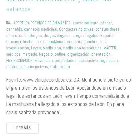
estancos
APERTURA PREINSCRIPCIÓN MÁSTER
,
asesoramiento
,
cáncer
,
cannabis
,
cannabis medicinal
,
Conductas Adictivas
,
consumidores
,
dinero
,
dolor
,
Drogas
,
drogas ilegales
,
drogas legales
,
España
,
farmacia
,
hecho social
,
info@masteradiccionesonline.com
,
Investigación
,
Leyes
,
Marihuana
,
marihuana terapéutica
,
MÁSTER
,
médicos
,
mercado
,
Negocio
,
online
,
organización
,
orientación
,
PREINSCRIPCIÓN
,
Prevención
,
propiedades
,
psicoactivo
,
regulación
,
sustancias psicoactivas
,
Tratamiento
Fuente: www.eldiadecordoba.es. D.A. Marihuana a siete euros
el gramo en los estancos de León Apoyándose en un vacío
legal, los estancos en León llevan tiempo comercializándola
La marihuana ha llegado a los estancos de León. En plena
crisis sanitaria provocada…
LEER MÁS