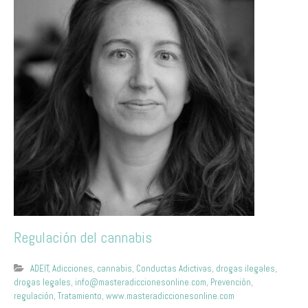
Regulación del cannabis
ADEIT
,
Adicciones
,
cannabis
,
Conductas Adictivas
,
drogas ilegales
,
drogas legales
,
info@masteradiccionesonline.com
,
Prevención
,
regulación
,
Tratamiento
,
www.masteradiccionesonline.com