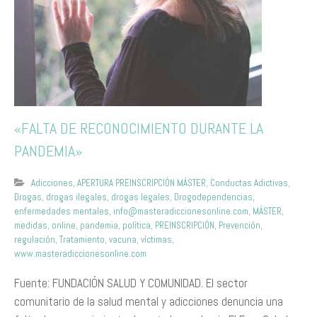
«FALTA DE RECONOCIMIENTO DURANTE LA
PANDEMIA»
Adicciones
,
APERTURA PREINSCRIPCIÓN MÁSTER
,
Conductas Adictivas
,
Drogas
,
drogas ilegales
,
drogas legales
,
Drogodependencias
,
enfermedades mentales
,
info@masteradiccionesonline.com
,
MÁSTER
,
medidas
,
online
,
pandemia
,
política
,
PREINSCRIPCIÓN
,
Prevención
,
regulación
,
Tratamiento
,
vacuna
,
víctimas
,
www.masteradiccionesonline.com
Fuente: FUNDACIÓN SALUD Y COMUNIDAD. El sector
comunitario de la salud mental y adicciones denuncia una