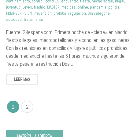
confinamiento
,
control
,
covid-19
,
encuentro
,
fiesta
,
hecho social
,
ilegal
,
juventud
,
Leyes
,
Madrid
,
MÁSTER
,
medidas
,
online
,
pandemia
,
policía
,
PREINSCRIPCIÓN
,
Prevención
,
prohibir
,
regulación
,
Sin categoría
,
sociedad
,
Tratamiento
Fuente: 24espana.com. Primera noche de «cierre» en Madrid:
fiestas ilegales, macrobotellones y alcohol en las gasolineras
Con las reuniones en domicilios y lugares públicos prohibidas
desde medianoche hasta las 6 horas, muchos siguieron de
fiesta pese a la restricción Dos…
LEER MÁS
1
2
MATRÍCULA ABIERTA