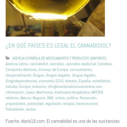
¿EN QUÉ PAÍSES ES LEGAL EL CANNABIDIOL?
AGENCIA ESPAÑOLA DE MEDICAMENTOS Y PRODUCTOS SANITARIOS
,
América Latina
,
cannabidiol
,
cannabis
,
cannabis medicinal
,
Colombia
,
Conductas Adictivas
,
Consejo de Europa
,
consumidores
,
despenalización
,
Drogas
,
drogas ilegales
,
drogas legales
,
Drogodependencias
,
economía
,
EEUU
,
efectos
,
España
,
estadística
,
estudio
,
Europa
,
industria
,
info@masteradiccionesonline.com
,
información
,
Leyes
,
Marihuana
,
marihuana terapéutica
,
MÁSTER
,
médicos
,
México
,
Negocio
,
OMS
,
online
,
política
,
Prevención
,
propiedades
,
publicidad
,
regulación
,
terapia
,
transnacional
,
Tratamiento
,
ventas
Fuente: diario16.com. El cannabidiol es una de las sustancias