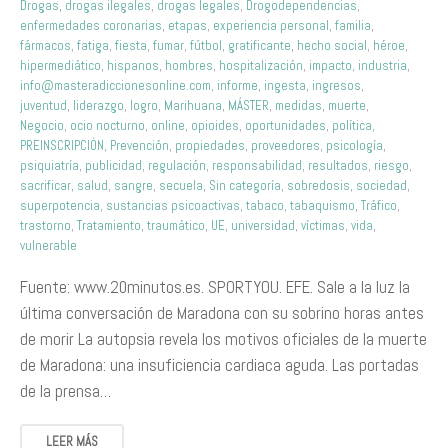
Drogas
,
drogas ilegales
,
drogas legales
,
Drogodependencias
,
enfermedades coronarias
,
etapas
,
experiencia personal
,
familia
,
fármacos
,
fatiga
,
fiesta
,
fumar
,
fútbol
,
gratificante
,
hecho social
,
héroe
,
hipermediático
,
hispanos
,
hombres
,
hospitalización
,
impacto
,
industria
,
info@masteradiccionesonline.com
,
informe
,
ingesta
,
ingresos
,
juventud
,
liderazgo
,
logro
,
Marihuana
,
MÁSTER
,
medidas
,
muerte
,
Negocio
,
ocio nocturno
,
online
,
opioides
,
oportunidades
,
política
,
PREINSCRIPCIÓN
,
Prevención
,
propiedades
,
proveedores
,
psicología
,
psiquiatría
,
publicidad
,
regulación
,
responsabilidad
,
resultados
,
riesgo
,
sacrificar
,
salud
,
sangre
,
secuela
,
Sin categoría
,
sobredosis
,
sociedad
,
superpotencia
,
sustancias psicoactivas
,
tabaco
,
tabaquismo
,
Tráfico
,
trastorno
,
Tratamiento
,
traumático
,
UE
,
universidad
,
víctimas
,
vida
,
vulnerable
Fuente: www.20minutos.es. SPORTYOU. EFE. Sale a la luz la
última conversación de Maradona con su sobrino horas antes
de morir La autopsia revela los motivos oficiales de la muerte
de Maradona: una insuficiencia cardiaca aguda. Las portadas
de la prensa…
LEER MÁS