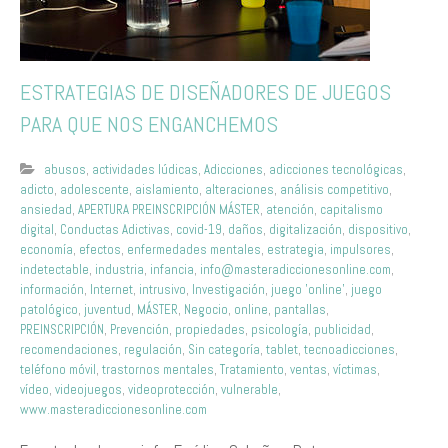
ESTRATEGIAS DE DISEÑADORES DE JUEGOS
PARA QUE NOS ENGANCHEMOS
abusos
,
actividades lúdicas
,
Adicciones
,
adicciones tecnológicas
,
adicto
,
adolescente
,
aislamiento
,
alteraciones
,
análisis competitivo
,
ansiedad
,
APERTURA PREINSCRIPCIÓN MÁSTER
,
atención
,
capitalismo
digital
,
Conductas Adictivas
,
covid-19
,
daños
,
digitalización
,
dispositivo
,
economía
,
efectos
,
enfermedades mentales
,
estrategia
,
impulsores
,
indetectable
,
industria
,
infancia
,
info@masteradiccionesonline.com
,
información
,
Internet
,
intrusivo
,
Investigación
,
juego 'online'
,
juego
patológico
,
juventud
,
MÁSTER
,
Negocio
,
online
,
pantallas
,
PREINSCRIPCIÓN
,
Prevención
,
propiedades
,
psicología
,
publicidad
,
recomendaciones
,
regulación
,
Sin categoría
,
tablet
,
tecnoadicciones
,
teléfono móvil
,
trastornos mentales
,
Tratamiento
,
ventas
,
víctimas
,
vídeo
,
videojuegos
,
videoprotección
,
vulnerable
,
www.masteradiccionesonline.com