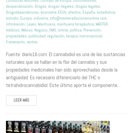
Conductas Adictivas
,
Consejo de Europa
,
consumidores
,
despenalización
,
Drogas
,
drogas ilegales
,
drogas legales
,
Drogodependencias
,
economía
,
EEUU
,
efectos
,
España
,
estadística
,
estudio
,
Europa
,
industria
,
info@masteradiccionesonline.com
,
información
,
Leyes
,
Marihuana
,
marihuana terapéutica
,
MÁSTER
,
médicos
,
México
,
Negocio
,
OMS
,
online
,
política
,
Prevención
,
propiedades
,
publicidad
,
regulación
,
terapia
,
transnacional
,
Tratamiento
,
ventas
Fuente: diario16.com. El cannabidiol es una de las sustancias
naturales que se hallan en la flor del cannabis y sus
propiedades medicinales han sido aprovechadas desde la
antigüedad. Es necesario diferenciarlo del THC o
tetrahidrocannabidiol. Este último aporta el componente…
LEER MÁS