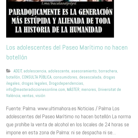
Los adolescentes del Paseo Marítimo no hacen
botellón
ADEIT
,
adolescencia
,
adolescente
,
asesoramiento
,
borrachera
,
botellón
,
CONSULTA PÚBLICA
,
consumidores
,
desescalada
,
drogas
ilegales
,
drogas legales
,
Drogodependencias
,
info@masteradiccionesonline.com
,
MÁSTER
,
menores
,
Universitat de
València
,
ventas
,
visión
Fuente: Palma. www.ultimahora.es Noticias / Palma Los
adolescentes del Paseo Marítimo no hacen botellón La norma
que prohíbe la venta de alcohol en los locales de 24 horas se
impone en esta zona de Palma: ni se despacha ni se…