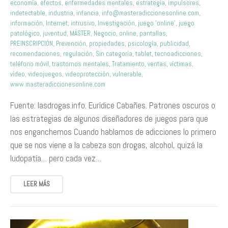
economía
,
efectos
,
enfermedades mentales
,
estrategia
,
impulsores
,
indetectable
,
industria
,
infancia
,
info@masteradiccionesonline.com
,
información
,
Internet
,
intrusivo
,
Investigación
,
juego 'online'
,
juego
patológico
,
juventud
,
MÁSTER
,
Negocio
,
online
,
pantallas
,
PREINSCRIPCIÓN
,
Prevención
,
propiedades
,
psicología
,
publicidad
,
recomendaciones
,
regulación
,
Sin categoría
,
tablet
,
tecnoadicciones
,
teléfono móvil
,
trastornos mentales
,
Tratamiento
,
ventas
,
víctimas
,
vídeo
,
videojuegos
,
videoprotección
,
vulnerable
,
www.masteradiccionesonline.com
Fuente: lasdrogas.info. Eurídice Cabañes. Patrones oscuros o
las estrategias de algunos diseñadores de juegos para que
nos enganchemos Cuando hablamos de adicciones lo primero
que se nos viene a la cabeza son drogas, alcohol, quizá la
ludopatía… pero cada vez…
LEER MÁS