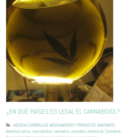
¿EN QUÉ PAÍSES ES LEGAL EL CANNABIDIOL?
AGENCIA ESPAÑOLA DE MEDICAMENTOS Y PRODUCTOS SANITARIOS
,
América Latina
,
cannabidiol
,
cannabis
,
cannabis medicinal
,
Colombia
,