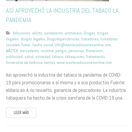
ASÍ APROVECHÓ LA INDUSTRIA DEL TABACO LA
PANDEMIA
Adicciones
,
adicto
,
aislamiento
,
antitabaco
,
Drogas
,
drogas
ilegales
,
drogas legales
,
Drogodependencias
,
fumadores
,
fumadores
sociales
,
fumar
,
hecho social
,
info@masteradiccionesonline.com
,
MÁSTER
,
mercaderes
,
nicotina
,
peligro
,
personas
,
Prevención
,
publicidad
,
salud
,
sociedad
,
tabaco
,
tabaquismo
,
Tratamiento
,
Universitat de València
,
ventas
,
www.masteradiccionesonline.com
Así aprovechó la industria del tabaco la pandemia de COVID-
19 para promocionarse a sí misma y a sus productos Fuente:
eldiario.es A río revuelto, ganancia de pescadores. La industria
tabaquera ha hecho de la crisis sanitaria de la COVID-19 una…
LEER MÁS