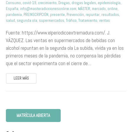
Consumo
,
covid-19
,
crecimiento
,
Drogas
,
drogas legales
,
epidemiología
,
España
,
info@masteradiccionesonline.com
,
MÁSTER
,
mercado
,
online
,
pandemia
,
PREINSCRIPCIÓN
,
presente
,
Prevención
,
repuntar
,
resultados
,
salud
,
segunda ola
,
supermercados
,
Tráfico
,
Tratamiento
,
ventas
Fuente: https://www.elperiodicoextremadura.com/. J.
VÁZQUEZ. Las ventas en supermercados de bebidas con
alcohol repuntan en la segunda ola La subida, vivida ya en los
primeros meses de la pandemia, no compensa las pérdidas
que el sector experimenta con el cierre de…
LEER MÁS
MATRÍCULA ABIERTA